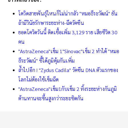
โควิดสายพันธุ์ไหนก็ไม่น่ากลัว "หมอธีระวัฒน์" ยัน
ถ้ามีวินัยรักษาระยะห่าง-ฉีดวัคซีน
ยอดโควิดวันนี้ ติดเชื้อเพิ่ม 3,129 ราย เสียชีวิต 30
คน
"AstraZeneca"เข็ม 1"Sinovac"เข็ม 2 ทำได้ "หมอ
ธีระวัฒน์" ชี้ได้ภูมิคุ้มกันเพิ่ม
ล้ำไปอีก ! "Zydus Cadila" วัคซีน DNA ตัวแรกของ
โลกไม่ต้องใช้เข็มฉีด
"AstraZeneca"เข็ม1กับเข็ม 2 ทิ้งระยะห่างกันภูมิ
ต้านทานจะขึ้นสูงกว่าระยะชิดกัน