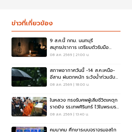
ข่าวที่เกี่ยวข้อง
9 ส.ค.นี้ กทม. นนทบุรี
สมุทรปราการ เตรียมตัวรับมือ
'ไฟฟ้าดับ' หลายจุด
08 ส.ค. 2569 | 21:00 น.
สภาพอากาศวันนี้ -14 ส.ค.เหนือ-
อีสาน ฝนตกหนัก ระวังน้ำท่วมฉับ
พลัน น้ำป่าไหลหลาก
08 ส.ค. 2569 | 18:00 น.
ในหลวง ทรงรับศพผู้เสียชีวิตเหตุก
ราดยิง รร.เทพศิรินทร์ ไว้ในพระบรม
ราชานุเคราะห์
08 ส.ค. 2569 | 13:40 น.
คมนาคม ศึกษาระบบจราจรมอสโก