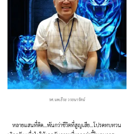
รศ.นพ.ธีระ วรธนารัตน์
หลายแสนที่ติด...พันกว่าชีวิตที่สูญเสีย...โปรดทบทวน