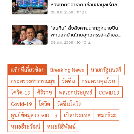
หวังไทยต่อยอด เชื่อมข้อมูลเรียล
ไทม์ แก้รถติด
08 ส.ค. 2569 | 11:12 น.
"อนุทิน" สั่งสังคายนากฎหมายปืน
พกนอกบ้านโทษอุกฉกรรจ์-เจ้าของ
โดนหนัก
08 ส.ค. 2569 | 10:40 น.
แท็กที่เกี่ยวข้อง
Breaking News
นายกรัฐมนตรี
กระทรวงสาธารณสุข
วัคซีน
กรมควบคุมโรค
โควิด-19
ศิริราช
พลเอกประยุทธ์
COVID19
Covid-19
โควิด
วัคซีนโควิด
ศูนย์ข้อมูล COVID-19
เปิดประเทศ
หมอธีระ
หมอธีระวัฒน์
หมอนิธิพัฒน์