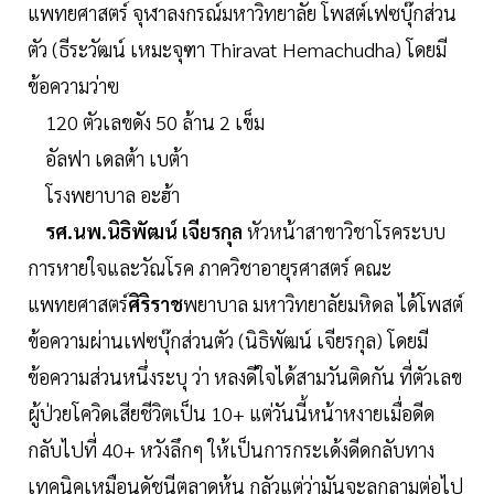
แพทยศาสตร์ จุฬาลงกรณ์มหาวิทยาลัย โพสต์เฟซบุ๊กส่วน
ตัว (ธีระวัฒน์ เหมะจุฑา Thiravat Hemachudha) โดยมี
ข้อความว่าฃ
120 ตัวเลขดัง 50 ล้าน 2 เข็ม
อัลฟา เดลต้า เบต้า
โรงพยาบาล อะฮ้า
รศ.นพ.นิธิพัฒน์ เจียรกุล
หัวหน้าสาขาวิชาโรคระบบ
การหายใจและวัณโรค ภาควิชาอายุรศาสตร์ คณะ
แพทยศาสตร์
ศิริราช
พยาบาล มหาวิทยาลัยมหิดล ได้โพสต์
ข้อความผ่านเฟซบุ๊กส่วนตัว (นิธิพัฒน์ เจียรกุล) โดยมี
ข้อความส่วนหนึ่งระบุ ว่า หลงดีใจได้สามวันติดกัน ที่ตัวเลข
ผู้ป่วยโควิดเสียชีวิตเป็น 10+ แต่วันนี้หน้าหงายเมื่อดีด
กลับไปที่ 40+ หวังลึกๆ ให้เป็นการกระเด้งดีดกลับทาง
เทคนิคเหมือนดัชนีตลาดหุ้น กลัวแต่ว่ามันจะลุกลามต่อไป