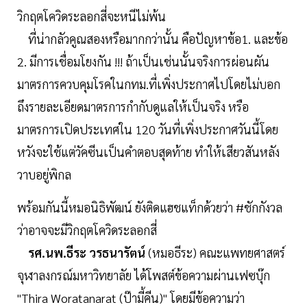
วิกฤตโควิดระลอกสี่จะหนีไม่พ้น
ที่น่ากลัวคูณสองหรือมากกว่านั้น คือปัญหาข้อ1. และข้อ
2. มีการเชื่อมโยงกัน !!! ถ้าเป็นเช่นนั้นจริงการผ่อนผัน
มาตรการควบคุมโรคในกทม.ที่เพิ่งประกาศไปโดยไม่บอก
ถึงรายละเอียดมาตรการกำกับดูแลให้เป็นจริง หรือ
มาตรการเปิดประเทศใน 120 วันที่เพิ่งประกาศวันนี้โดย
หวังจะใช้แต่วัคซีนเป็นคำตอบสุดท้าย ทำให้เสียวสันหลัง
วาบอยู่พิกล
พร้อมกันนี้หมอนิธิพัฒน์ ยังติดแฮชแท็กด้วยว่า #ชักกังวล
ว่าอาจจะมีวิกฤตโควิดระลอกสี่
รศ.นพ.ธีระ วรธนารัตน์
(หมอธีระ) คณะแพทยศาสตร์
จุฬาลงกรณ์มหาวิทยาลัย ได้โพสต์ข้อความผ่านเฟซบุ๊ก
"Thira Woratanarat (ป๊ามี้คีน)" โดยมีข้อความว่า