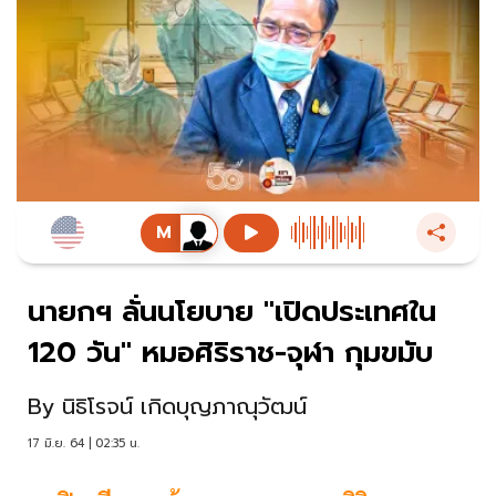
นายกฯ ลั่นนโยบาย "เปิดประเทศใน
120 วัน" หมอศิริราช-จุฬา กุมขมับ
By
นิธิโรจน์ เกิดบุญภาณุวัฒน์
17 มิ.ย. 64 | 02:35 น.