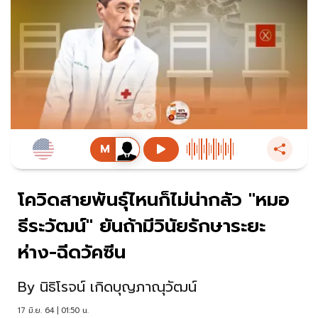
โควิดสายพันธุ์ไหนก็ไม่น่ากลัว "หมอ
ธีระวัฒน์" ยันถ้ามีวินัยรักษาระยะ
ห่าง-ฉีดวัคซีน
By
นิธิโรจน์ เกิดบุญภาณุวัฒน์
17 มิ.ย. 64 | 01:50 น.