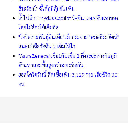
ธีระวัฒน์" ชี้ได้ภูมิคุ้มกันเพิ่ม
ล้ำไปอีก ! "Zydus Cadila" วัคซีน DNA ตัวแรกของ
โลกไม่ต้องใช้เข็มฉีด
"โควิดสายพันธุ์อินเดีย"เริ่มกระจาย "หมอธีระวัฒน์"
แนะเร่งฉีดวัคซีน 2 เข็มให้ไว
"AstraZeneca"เข็ม1กับเข็ม 2 ทิ้งระยะห่างกันภูมิ
ต้านทานจะขึ้นสูงกว่าระยะชิดกัน
ยอดโควิดวันนี้ ติดเชื้อเพิ่ม 3,129 ราย เสียชีวิต 30
คน