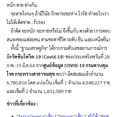
หนัก ตาย ต่างกัน
จะสายไหนๆ ถ้ามีวินัย รักษาระยะห่าง ไวรัส ทำอะไรเรา
ไม่ได้เด็ดขาด ..รับรอง
ถ้าติด จะหนัก จะหายหรือไม่ จึงขึ้นกับ ดวงด้วย (การตอบ
สนองของแต่ละคน ตามชะตาชีวิต ระดับ ยีน และเหนือยีน)
ทั้งนี้ "ฐานเศรษฐกิจ" ได้รวบรวมตัวเลขสถานการณ์การ
ฉีด
วัคซีนโควิด-19
(
Covid-19
) ของประเทศไทยวันที่ 28
ก.พ.-15 มิ.ย.64 จาก
ศูนย์ข้อมูล COVID-19 กรมควบคุม
โรค กระทรวงสาธารณสุข
พบว่า ฉีดสะสมแล้วจำนวน
6,780,816 โดส แบ่งเป็น เข็มที่ 1 จำนวน 4,948,227 ราย
และเข็มที่ 2 จำนวน 1,832,589 ราย
ข่าวที่เกี่ยวข้อง :
"AstraZeneca"เข็ม 1"Sinovac"เข็ม 2 ทำได้ "หมอ