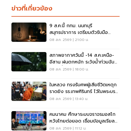
ข่าวที่เกี่ยวข้อง
9 ส.ค.นี้ กทม. นนทบุรี
สมุทรปราการ เตรียมตัวรับมือ
'ไฟฟ้าดับ' หลายจุด
08 ส.ค. 2569 | 21:00 น.
สภาพอากาศวันนี้ -14 ส.ค.เหนือ-
อีสาน ฝนตกหนัก ระวังน้ำท่วมฉับ
พลัน น้ำป่าไหลหลาก
08 ส.ค. 2569 | 18:00 น.
ในหลวง ทรงรับศพผู้เสียชีวิตเหตุก
ราดยิง รร.เทพศิรินทร์ ไว้ในพระบรม
ราชานุเคราะห์
08 ส.ค. 2569 | 13:40 น.
คมนาคม ศึกษาระบบจราจรมอสโก
หวังไทยต่อยอด เชื่อมข้อมูลเรียล
ไทม์ แก้รถติด
08 ส.ค. 2569 | 11:12 น.