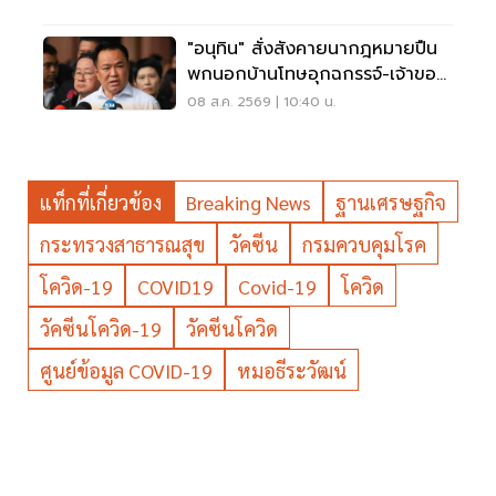
"อนุทิน" สั่งสังคายนากฎหมายปืน
พกนอกบ้านโทษอุกฉกรรจ์-เจ้าของ
โดนหนัก
08 ส.ค. 2569 | 10:40 น.
แท็กที่เกี่ยวข้อง
Breaking News
ฐานเศรษฐกิจ
กระทรวงสาธารณสุข
วัคซีน
กรมควบคุมโรค
โควิด-19
COVID19
Covid-19
โควิด
วัคซีนโควิด-19
วัคซีนโควิด
ศูนย์ข้อมูล COVID-19
หมอธีระวัฒน์