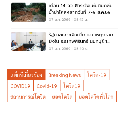
เตือน 14 จว.เฝ้าระวังแผ่นดินถล่ม
น้ำป่าไหลหลากวันที่ 7-9 ส.ค.69
07 ส.ค. 2569 | 08:45 น.
รัฐบาลเคาะเงินเยียวยา เหตุกราด
ยิงใน ร.ร.เทพศิรินทร์ นนทบุรี 1
แสน-1ล้าน
07 ส.ค. 2569 | 08:40 น.
แท็กที่เกี่ยวข้อง
Breaking News
โควิด-19
COVID19
Covid-19
โควิด19
สถานการณ์โควิด
ยอดโควิด
ยอดโควิดทั่วโลก