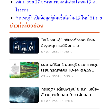
เช็กรายชื่อ 27 จังหวัด พบคลัสเตอร์โควิด-19 ใน
โรงงาน
"นนทบุรี" เปิดข้อมูลผู้ติดเชื้อโควิด-19 ใหม่ 81 ราย
ข่าวที่เกี่ยวข้อง
“หนี-ซ่อน-สู้” วิธีเอาตัวรอดเมื่อเผ
ขิญเหตุการณ์ยิงกราด
07 ส.ค. 2569 | 10:55 น.
รร.เทพศิรินทร์ นนทบุรี ประกาศหยุด
เรียนกรณีพิเศษ 10-14 ส.ค.69
หลังเหตุกราดยิง
07 ส.ค. 2569 | 10:25 น.
กรมอุตุฯ เตือนพรุ่งนี้ 8 ส.ค. เหนือ-
อีสาน-ตะวันออก 9 จว.ฝนถล่ม
ระวังน้ำท่วมฉับพลัน
07 ส.ค. 2569 | 10:20 น.