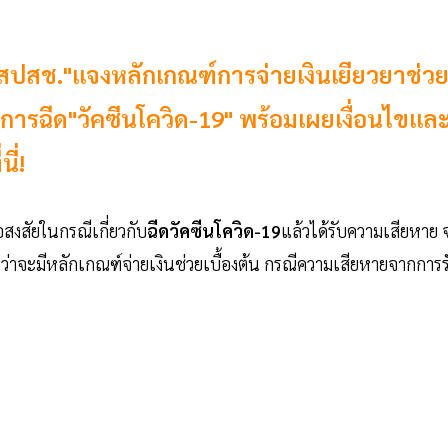
สปสช."แจงหลักเกณฑ์การจ่ายเงินเยียวยาช่ว
กการฉีด"วัคซีนโควิด-19" พร้อมเผยเงื่อนไขแล
ี่!
อสงสัยในกรณีเกี่ยวกับ
ฉีดวัคซีนโควิด-19
แล้วได้รับความเสียหาย 
ว่าจะมีหลักเกณฑ์จ่ายเงินช่วยเบื้องต้น กรณีความเสียหายจากการร