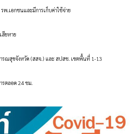
้โดย รพ.เอกชนและมีการเก็บค่าใช้จ่าย
มเสียหาย
าธารณสุขจังหวัด (สสจ.) และ สปสช. เขตพื้นที่ 1-13
ิการตลอด 24 ชม.