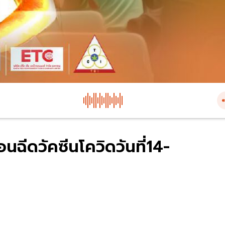
นฉีดวัคซีนโควิดวันที่14-