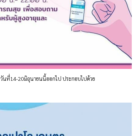
นวันที่14-20มิถุนายนนี้ออกไป ประกอบไปด้วย