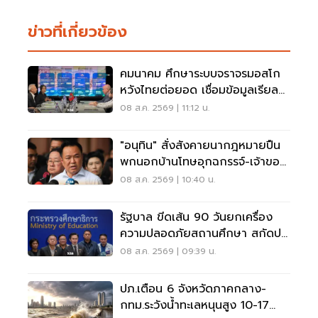
ข่าวที่เกี่ยวข้อง
คมนาคม ศึกษาระบบจราจรมอสโก
หวังไทยต่อยอด เชื่อมข้อมูลเรียล
ไทม์ แก้รถติด
08 ส.ค. 2569 | 11:12 น.
"อนุทิน" สั่งสังคายนากฎหมายปืน
พกนอกบ้านโทษอุกฉกรรจ์-เจ้าของ
โดนหนัก
08 ส.ค. 2569 | 10:40 น.
รัฐบาล ขีดเส้น 90 วันยกเครื่อง
ความปลอดภัยสถานศึกษา สกัดปม
บูลลี่
08 ส.ค. 2569 | 09:39 น.
ปภ.เตือน 6 จังหวัดภาคกลาง-
กทม.ระวังน้ำทะเลหนุนสูง 10-17