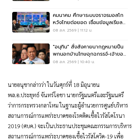
คมนาคม ศึกษาระบบจราจรมอสโก
หวังไทยต่อยอด เชื่อมข้อมูลเรียล
ไทม์ แก้รถติด
08 ส.ค. 2569 | 11:12 น.
"อนุทิน" สั่งสังคายนากฎหมายปืน
พกนอกบ้านโทษอุกฉกรรจ์-เจ้าของ
โดนหนัก
08 ส.ค. 2569 | 10:40 น.
นายอนุชากล่าวว่า ในวันศุกร์ที่ 18 มิถุนายน
พล.อ.ประยุทธ์ จันทร์โอชา นายกรัฐมนตรีและรัฐมนตรี
ว่าการกระทรวงกลาโหม ในฐานะผู้อำนวยการศูนย์บริหาร
สถานการณ์การแพร่ระบาดของโรคติดเชื้อไวรัสโคโรนา
2019 (ศบค.) จะเป็นประธานประชุมคณะกรรมการบริหาร
สถานการณ์การแพร่ระบาดของเชื้อไวรัสโควิด-19 เพื่อ