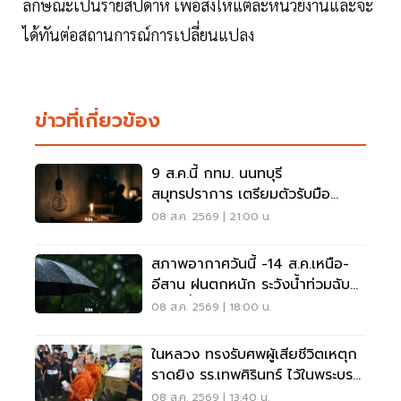
ลักษณะเป็นรายสัปดาห์ เพื่อส่งให้แต่ละหน่วยงานและจะ
ได้ทันต่อสถานการณ์การเปลี่ยนแปลง
ข่าวที่เกี่ยวข้อง
9 ส.ค.นี้ กทม. นนทบุรี
สมุทรปราการ เตรียมตัวรับมือ
'ไฟฟ้าดับ' หลายจุด
08 ส.ค. 2569 | 21:00 น.
สภาพอากาศวันนี้ -14 ส.ค.เหนือ-
อีสาน ฝนตกหนัก ระวังน้ำท่วมฉับ
พลัน น้ำป่าไหลหลาก
08 ส.ค. 2569 | 18:00 น.
ในหลวง ทรงรับศพผู้เสียชีวิตเหตุก
ราดยิง รร.เทพศิรินทร์ ไว้ในพระบรม
ราชานุเคราะห์
08 ส.ค. 2569 | 13:40 น.