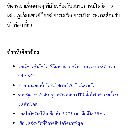
พิจารณาเรื่องต่างๆ ที่เกี่ยวข้องกับสถานการณ์โควิด-19
เช่น ภูเก็ตแซนด์บ็อกซ์ การเตรียมการเปิดประเทศต้อนรับ
นักท่องเที่ยว
ข่าวที่เกี่ยวข้อง
จองฉีดวัคซีนโควิด "ซิโนฟาร์ม" ราชวิทยาลัยจุฬาภรณ์ ต้องทำ
อย่างไรบ้าง
สธ.ลงนามจองซื้อวัคซีนไฟเซอร์ 20 ล้านโดสแล้ว
ราคาหุ้น "จอห์นสัน" วูบ หลังสื่อตีข่าว FDA สั่งทิ้งวัคซีนปนเปื้อน
60 ล้านโดส
ยอดโควิดวันนี้ ติดเชื้อเพิ่ม 3,277 ราย เสียชีวิต 29 คน
เช็ก 10 จังหวัดที่ฉีดวัคซีนโควิดมากที่สุด