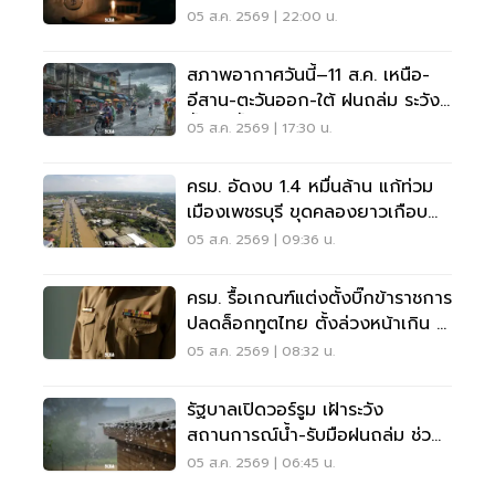
นนทบุรี-สมุทรปราการ
05 ส.ค. 2569 | 22:00 น.
สภาพอากาศวันนี้–11 ส.ค. เหนือ-
อีสาน-ตะวันออก-ใต้ ฝนถล่ม ระวัง
น้ำป่า น้ำท่วมขัง
05 ส.ค. 2569 | 17:30 น.
ครม. อัดงบ 1.4 หมื่นล้าน แก้ท่วม
เมืองเพชรบุรี ขุดคลองยาวเกือบ
40 กม.
05 ส.ค. 2569 | 09:36 น.
ครม. รื้อเกณฑ์แต่งตั้งบิ๊กข้าราชการ
ปลดล็อกทูตไทย ตั้งล่วงหน้าเกิน 2
เดือน
05 ส.ค. 2569 | 08:32 น.
รัฐบาลเปิดวอร์รูม เฝ้าระวัง
สถานการณ์น้ำ-รับมือฝนถล่ม ช่วย
เหลือปชช. 24 ชม.
05 ส.ค. 2569 | 06:45 น.