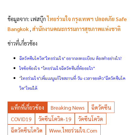
ข้อมูลจาก: เฟสบุ๊ก
ไทยร่วมใจ กรุงเทพฯ ปลอดภัย Safe
Bangkok
,
สํานักงานคณะกรรมการสุขภาพแห่งชาติ
ข่าวที่เกี่ยวข้อง
ฉีดวัคซีนโควิด"ไทยร่วมใจ" อยากลงทะเบียน ต้องทำอย่างไร?
ไขข้อข้องใจ “ไทยร่วมใจฉีดวัคซีนยี่ห้ออะไร”
"ไทยร่วมใจ"เพิ่มเมนูแก้ไขสถานที่-วัน-เวลาจองคิว"ฉีดวัคซีนโค
วิด"ใหม่ได้
แท็กที่เกี่ยวข้อง
Breaking News
ฉีดวัคซีน
COVID19
วัคซีนโควิด-19
วัคซีนโควิด
ฉีดวัคซีนโควิด
Www.ไทยร่วมใจ.com