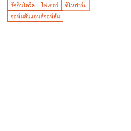
วัคซีนโควิด
ไฟเซอร์
ซิโนฟาร์ม
จอห์นสันแอนด์จอห์สัน