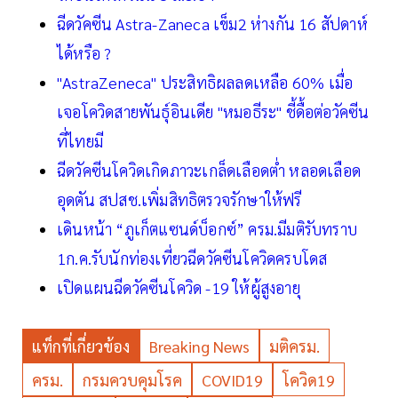
ฉีดวัคซีน Astra-Zaneca เข็ม2 ห่างกัน 16 สัปดาห์
ได้หรือ ?
"AstraZeneca" ประสิทธิผลลดเหลือ 60% เมื่อ
เจอโควิดสายพันธุ์อินเดีย "หมอธีระ" ชี้ดื้อต่อวัคซีน
ที่ไทยมี
ฉีดวัคซีนโควิดเกิดภาวะเกล็ดเลือดต่ำ หลอดเลือด
อุดตัน สปสช.เพิ่มสิทธิตรวจรักษาให้ฟรี
เดินหน้า “ภูเก็ตแซนด์บ็อกซ์” ครม.มีมติรับทราบ
1ก.ค.รับนักท่องเที่ยวฉีดวัคซีนโควิดครบโดส
เปิดแผนฉีดวัคซีนโควิด -19 ให้ผู้สูงอายุ
แท็กที่เกี่ยวข้อง
Breaking News
มติครม.
ครม.
กรมควบคุมโรค
COVID19
โควิด19