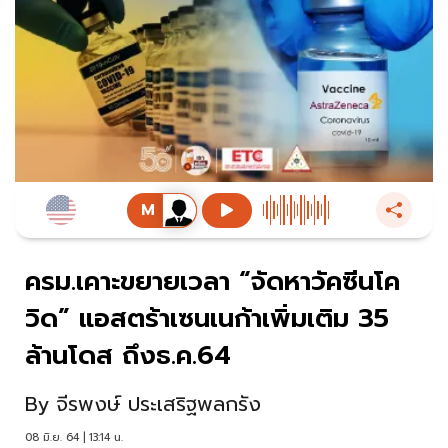
ครม.เคาะขยายเวลา “จัดหาวัคซีนโค
วิด” แอสตร้าเซนเนก้าเพิ่มเติม 35
ล้านโดส ถึงธ.ค.64
By
จีรพงษ์ ประเสริฐพลกรัง
08 มิ.ย. 64 | 13:14 น.