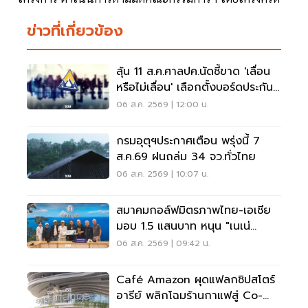
ข่าวที่เกี่ยวข้อง
ลุ้น 11 ส.ค.ศาลปค.นัดชี้ขาด 'เลื่อน
หรือไม่เลื่อน' เลือกตั้งบอร์ดประกัน
สังคม
06 ส.ค. 2569 | 12:00 น.
กรมอุตุฯประกาศเตือน พรุ่งนี้ 7
ส.ค.69 ฝนถล่ม 34 จว.ทั่วไทย
06 ส.ค. 2569 | 10:07 น.
สมาคมกอล์ฟมิตรภาพไทย-เอเชีย
มอบ 1.5 แสนบาท หนุน "เนเน่
รอยัล" ลุยเวทีที่สหรัฐ
06 ส.ค. 2569 | 09:42 น.
Café Amazon ผุดแฟลกชิปสโตร์
อารีย์ พลิกโฉมร้านกาแฟสู่ Co-