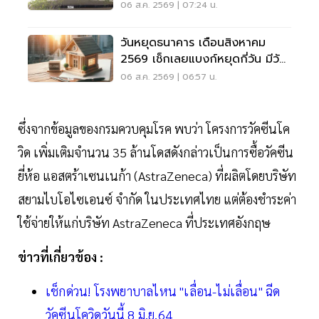
Working Space ครบวงจร
06 ส.ค. 2569 | 07:24 น.
วันหยุดธนาคาร เดือนสิงหาคม
2569 เช็กเลยแบงก์หยุดกี่วัน มีวัน
หยุดยาวไหม
06 ส.ค. 2569 | 06:57 น.
ซึ่งจากข้อมูลของกรมควบคุมโรค พบว่า โครงการวัคซีนโค
วิด เพิ่มเติมจำนวน 35 ล้านโดสดังกล่าวเป็นการซื้อวัคซีน
ยี่ห้อ แอสตร้าเซนเนก้า (AstraZeneca) ที่ผลิตโดยบริษัท
สยามไบโอไซเอนซ์ จํากัด ในประเทศไทย แต่ต้องชําระค่า
ใช้จ่ายให้แก่บริษัท AstraZeneca ที่ประเทศอังกฤษ
ข่าวที่เกี่ยวข้อง :
เช็กด่วน! โรงพยาบาลไหน "เลื่อน-ไม่เลื่อน" ฉีด
วัคซีนโควิดวันนี้ 8 มิ.ย.64