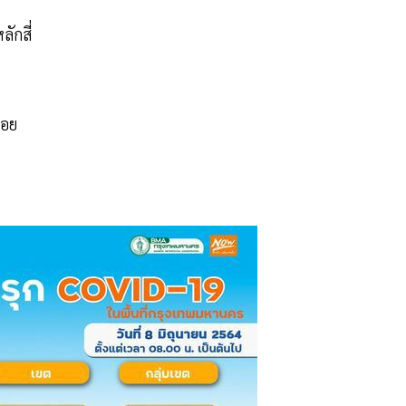
ักสี่
้อย