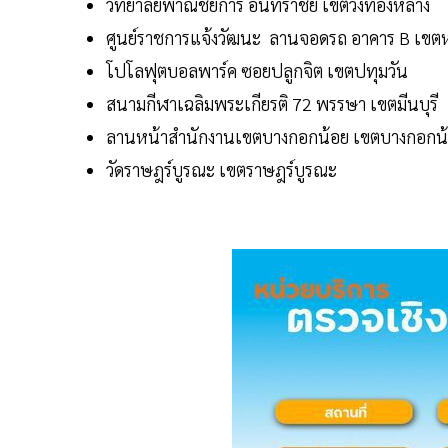
วิทยาลัยพาณิชยการ อินทราชัย เขตวังทองหลาง
ศูนย์ราชการแจ้งวัฒนะ ลานจอดรถ อาคาร B เขตหล
โปโลฟุตบอลพาร์ค ซอยปลูกจิต เขตปทุมวัน
สนามกีฬาเฉลิมพระเกียรติ 72 พรรษา เขตมีนบุรี
ลานหน้าสำนักงานเขตบางกอกน้อย เขตบางกอกน
วัดราษฎร์บูรณะ เขตราษฎร์บูรณะ