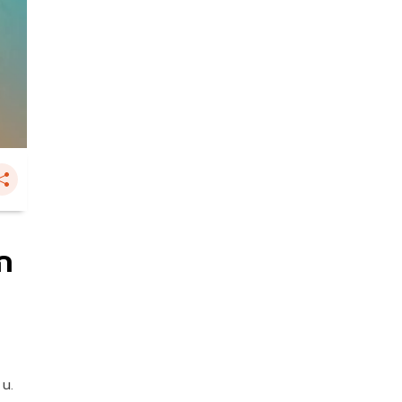
นก
 น.