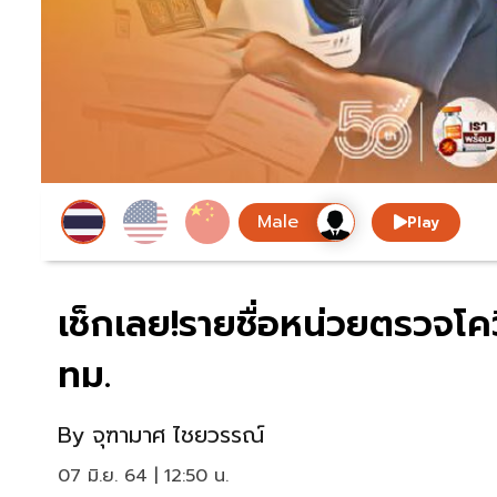
Play
เช็กเลย!รายชื่อหน่วยตรวจโค
ทม.
By
จุฑามาศ ไชยวรรณ์
07 มิ.ย. 64 | 12:50 น.