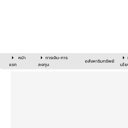
หน้า
การเงิน-การ
อสังหาริมทรัพย์
แรก
ลงทุน
นโย