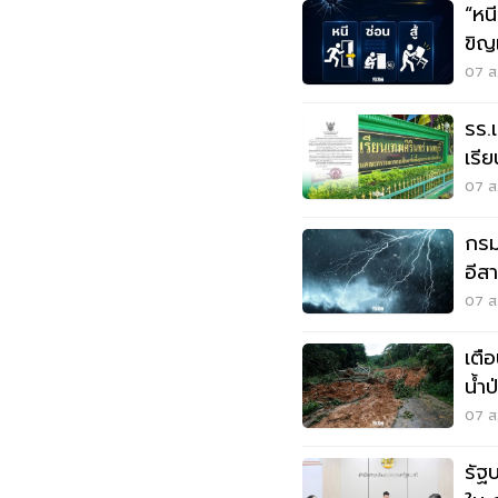
“หนี-ซ่อน-
ขิญ
07 ส.
รร.
เรี
เหต
07 ส.
กรมอ
อีส
ระว
07 ส.
เตื
น้ำ
07 ส.
รัฐ