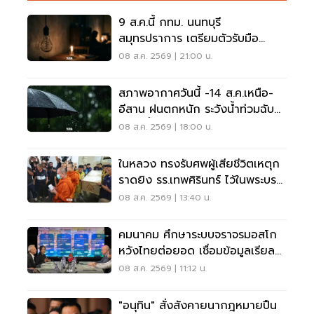
9 ส.ค.นี้ กทม. นนทบุรี
สมุทรปราการ เตรียมตัวรับมือ
'ไฟฟ้าดับ' หลายจุด
08 ส.ค. 2569 | 21:00 น.
สภาพอากาศวันนี้ -14 ส.ค.เหนือ-
อีสาน ฝนตกหนัก ระวังน้ำท่วมฉับ
พลัน น้ำป่าไหลหลาก
08 ส.ค. 2569 | 18:00 น.
ในหลวง ทรงรับศพผู้เสียชีวิตเหตุก
ราดยิง รร.เทพศิรินทร์ ไว้ในพระบรม
ราชานุเคราะห์
08 ส.ค. 2569 | 13:40 น.
คมนาคม ศึกษาระบบจราจรมอสโก
หวังไทยต่อยอด เชื่อมข้อมูลเรียล
ไทม์ แก้รถติด
08 ส.ค. 2569 | 11:12 น.
"อนุทิน" สั่งสังคายนากฎหมายปืน