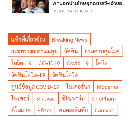
พกนอกบ้านโทษอุกฉกรรจ์-เจ้าของ
โดนหนัก
08 ส.ค. 2569 | 10:40 น.
แท็กที่เกี่ยวข้อง
Breaking News
กระทรวงสาธารณสุข
วัคซีน
กรมควบคุมโรค
โควิด-19
COVID19
Covid-19
โควิด
วัคซีนโควิด-19
วัคซีนโควิด
ศูนย์ข้อมูล COVID-19
โมเดอร์นา
Moderna
ไฟเซอร์
Sinovac
ซิโนฟาร์ม
SinoPharm
ซิโนแวค
Pfizer
หมอเฉลิมชัย
CanSino