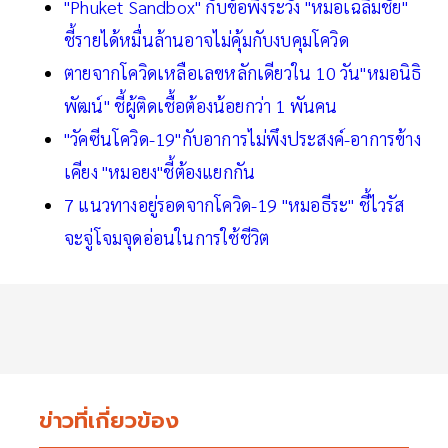
"Phuket Sandbox" กับข้อพึงระวัง "หมอเฉลิมชัย"
ชี้รายได้หมื่นล้านอาจไม่คุ้มกับงบคุมโควิด
ตายจากโควิดเหลือเลขหลักเดียวใน 10 วัน"หมอนิธิ
พัฒน์" ชี้ผู้ติดเชื้อต้องน้อยกว่า 1 พันคน
"วัคซีนโควิด-19"กับอาการไม่พึงประสงค์-อาการข้าง
เคียง "หมอยง"ชี้ต้องแยกกัน
7 แนวทางอยู่รอดจากโควิด-19 "หมอธีระ" ชี้ไวรัส
จะจู่โจมจุดอ่อนในการใช้ชีวิต
ข่าวที่เกี่ยวข้อง