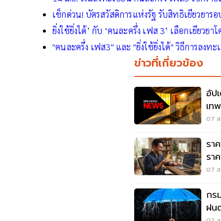
เช็กด่วน! บัตรสวัสดิการแห่งรัฐ รับสิทธิเยียวยาร
ยิ่งใช้ยิ่งได้’ กับ ‘คนละครึ่ง เฟส 3’ เลือกเยียวยา
"คนละครึ่ง เฟส3" และ "ยิ่งใช้ยิ่งได้" วิธีการลงทะ
ข่าวที่เกี่ยวข้อง
อัป
เทพศ
เสีย
07 ส.
ราค
ราค
ขาย 
07 ส.
กรม
ฝนต
เสี่
07 ส.