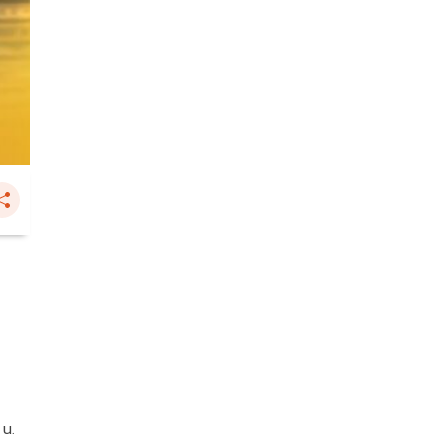
ง
 น.