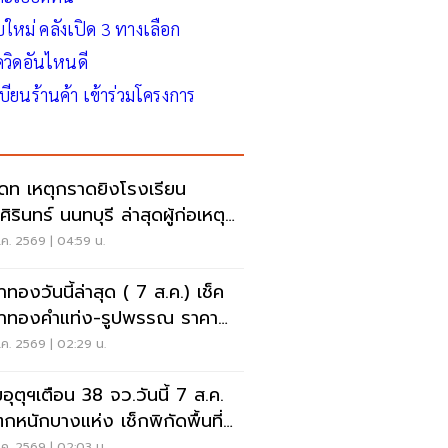
อบใหม่ คลังเปิด 3 ทางเลือก
โควิดอันไหนดี
เบียนร้านค้า เข้าร่วมโครงการ
เดท เหตุกราดยิงโรงเรียน
ิรินทร์ นนทบุรี ล่าสุดผู้ก่อเหตุ
ชีวิตแล้ว
ค. 2569 | 04:59 น.
าทองวันนี้ล่าสุด ( 7 ส.ค.) เช็ค
าทองคำแท่ง-รูปพรรณ ราคา
- รับซื้อ กี่บาท
ค. 2569 | 02:29 น.
อุตุฯเตือน 38 จว.วันนี้ 7 ส.ค.
กหนักบางแห่ง เช็กพิกัดพื้นที่
ยงด่วน
ค. 2569 | 02:03 น.