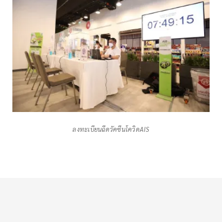
ลงทะเบียนฉีดวัคซีนโควิดAIS