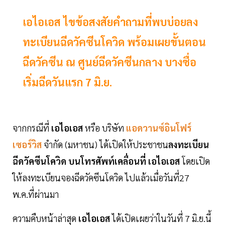
เอไอเอส ไขข้อสงสัยคำถามที่พบบ่อยลง
ทะเบียนฉีดวัคซีนโควิด พร้อมเผยขั้นตอน
ฉีดวัคซีน ณ ศูนย์ฉีดวัคซีนกลาง บางซื่อ
เริ่มฉีดวันแรก 7 มิ.ย.
จากกรณีที่
เอไอเอส
หรือ บริษัท
แอดวานซ์อินโฟร์
เซอร์วิส
จำกัด (มหาชน) ได้เปิดให้ประชาชน
ลงทะเบียน
ฉีดวัคซีนโควิด
บนโทรศัพท์เคลื่อนที่ เอไอเอส
โดยเปิด
ให้ลงทะเบียนจองฉีดวัคซีนโควิด ไปแล้วเมื่อวันที่27
พ.ค.ที่ผ่านมา
ความคืบหน้าล่าสุด
เอไอเอส
ได้เปิดเผยว่าในวันที่ 7 มิ.ย.นี้