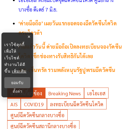
บางซื่อ ดีเดย์ 7 มิ.ย.
‘ค่ายมือถือ’ เผยวันแรกยอดจองฉีดวัคซีนโควิด
ครบโควต้า
×
เราใช้คุกกี้
เริ่มแล้ววันนี้ ค่ายมือถือเปิดลงทะเบียนจองวัคซีน
เพื่อให้
โควิด เช็กช่องทางรับสิทธิกันได้เลย
เว็บไซต์
ทำงานได้ดี
AIS-เซ็นทรัล รวมพลังหนุนรัฐปูพรมฉีดวัคซีน
ขึ้น
เพิ่มเติม
ยอมรับ
ตั้งค่า
แท็กที่เกี่ยวข้อง
Breaking News
เอไอเอส
AIS
COVID19
ลงทะเบียนฉีดวัคซีนโควิด
ศูนย์ฉีดวัคซีนกลางบางซื่อ
ศูนย์ฉีดวัคซีนสถานีกลางบางซื่อ