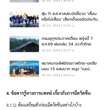
พลัน น้ำป่าไหลหลาก
06 ส.ค. 2569 | 18:00 น.
ลุ้น 11 ส.ค.ศาลปค.นัดชี้ขาด 'เลื่อน
หรือไม่เลื่อน' เลือกตั้งบอร์ดประกัน
สังคม
06 ส.ค. 2569 | 12:00 น.
กรมอุตุฯประกาศเตือน พรุ่งนี้ 7
ส.ค.69 ฝนถล่ม 34 จว.ทั่วไทย
06 ส.ค. 2569 | 10:07 น.
สมาคมกอล์ฟมิตรภาพไทย-เอเชีย
มอบ 1.5 แสนบาท หนุน "เนเน่
รอยัล" ลุยเวทีที่สหรัฐ
06 ส.ค. 2569 | 09:42 น.
4. ข้อควรรู้ทางการแพทย์ เกี่ยวกับการฉีดวัคซีน
4.1 Q: ต้องเตรียมตัวก่อนฉีดวัคซีนอย่างไรบ้าง