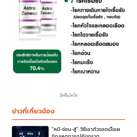
วัคซีนโควิด
ข่าวที่เกี่ยวข้อง
“หนี-ซ่อน-สู้” วิธีเอาตัวรอดเมื่อเผ
ขิญเหตุการณ์ยิงกราด