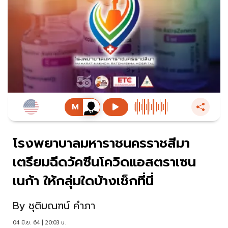
โรงพยาบาลมหาราชนครราชสีมา
เตรียมฉีดวัคซีนโควิดแอสตราเซน
เนก้า ให้กลุ่มใดบ้างเช็กที่นี่
By
ชุติมณฑน์ คำภา
04 มิ.ย. 64 | 20:03 น.