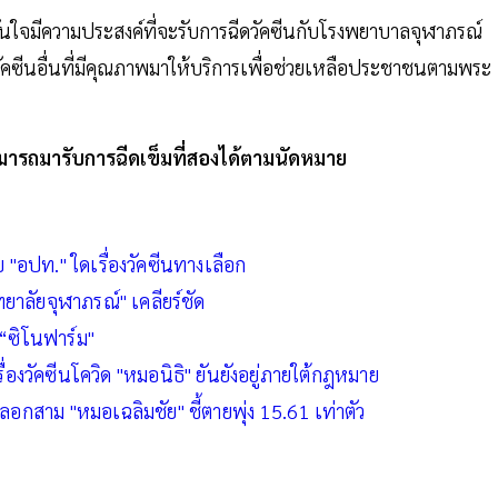
มั่นใจมีความประสงค์ที่จะรับการฉีดวัคซีนกับโรงพยาบาลจุฬาภรณ์
ซีนอื่นที่มีคุณภาพมาให้บริการเพื่อช่วยเหลือประชาชนตามพระ
สามารถมารับการฉีดเข็มที่สองได้ตามนัดหมาย
บ "อปท." ใดเรื่องวัคซีนทางเลือก
ทยาลัยจุฬาภรณ์" เคลียร์ชัด
 “ซิโนฟาร์ม"
่องวัคซีนโควิด "หมอนิธิ" ยันยังอยู่ภายใต้กฎหมาย
อกสาม "หมอเฉลิมชัย" ชี้ตายพุ่ง 15.61 เท่าตัว