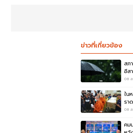
ข่าวที่เกี่ยวข้อง
สภา
อีส
พลั
08 ส.
ในห
ราด
ราช
08 ส.
คมน
หวั