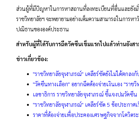
ส่วนผู้ที่มีปัญหาในการหาสถานที่ลงทะเบียนที่อื่นและยัง
ราชวิทยาลัยฯ จะพยายามอย่างเต็มความสามารถในการหาวัค
ปณิธานขององค์ประธาน
สำหรับผู้ที่ได้รับการฉีดวัคซีนเข็มแรกไปแล้วท่านยัง
ข่าวเกี่ยวข้อง:
"ราชวิทยาลัยจุฬาภรณ์" เคลียร์ชัดยังไม่ได้ตกลงกั
"วัคซีนทางเลือก" อยากฉีดต้องจ่ายเงินเอง "ราชวิ
เลขาธิการ ราชวิทยาลัยจุฬาภรณ์​ ชี้แจงปมวัคซีน
"ราชวิทยาลัยจุฬาภรณ์" เคลียร์ชัด 5 ข้อประกาศเรื
ราคาที่ต้องจ่ายเพื่อประคองเศรษฐกิจจากโควิดระล