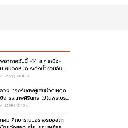
พอากาศวันนี้ -14 ส.ค.เหนือ-
าน ฝนตกหนัก ระวังน้ำท่วมฉับ
น น้ำป่าไหลหลาก
ค. 2569 | 18:00 น.
ลวง ทรงรับศพผู้เสียชีวิตเหตุก
ยิง รร.เทพศิรินทร์ ไว้ในพระบรม
านุเคราะห์
ค. 2569 | 13:40 น.
าคม ศึกษาระบบจราจรมอสโก
งไทยต่อยอด เชื่อมข้อมูลเรียล