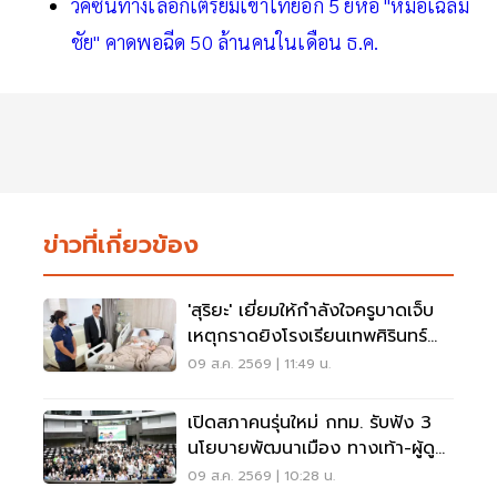
วัคซีนทางเลือกเตรียมเข้าไทยอีก 5 ยี่ห้อ "หมอเฉลิม
ชัย" คาดพอฉีด 50 ล้านคนในเดือน ธ.ค.
ข่าวที่เกี่ยวข้อง
'สุริยะ' เยี่ยมให้กำลังใจครูบาดเจ็บ
เหตุกราดยิงโรงเรียนเทพศิรินทร์
นนทบุรี
09 ส.ค. 2569 | 11:49 น.
เปิดสภาคนรุ่นใหม่ กทม. รับฟัง 3
นโยบายพัฒนาเมือง ทางเท้า-ผู้ดู
แลออทิสติก-จักรยาน
09 ส.ค. 2569 | 10:28 น.