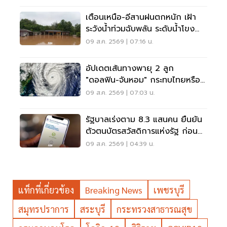
เตือนเหนือ-อีสานฝนตกหนัก เฝ้า
ระวังน้ำท่วมฉับพลัน ระดับน้ำโขง
เพิ่มสูง
09 ส.ค. 2569 | 07:16 น.
อัปเดตเส้นทางพายุ 2 ลูก
"ดอลฟิน-จันหอม" กระทบไทยหรือ
ไม่ เช็กเลย
09 ส.ค. 2569 | 07:03 น.
รัฐบาลเร่งตาม 8.3 แสนคน ยืนยัน
ตัวตนบัตรสวัสดิการแห่งรัฐ ก่อน
พลาดสิทธิ
09 ส.ค. 2569 | 04:39 น.
แท็กที่เกี่ยวข้อง
Breaking News
เพชรบุรี
สมุทรปราการ
สระบุรี
กระทรวงสาธารณสุข