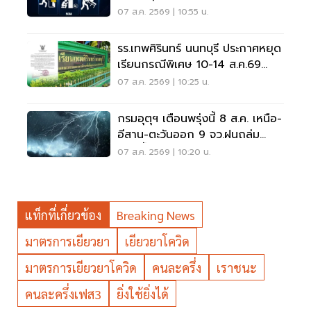
07 ส.ค. 2569 | 10:55 น.
รร.เทพศิรินทร์ นนทบุรี ประกาศหยุด
เรียนกรณีพิเศษ 10-14 ส.ค.69
หลังเหตุกราดยิง
07 ส.ค. 2569 | 10:25 น.
กรมอุตุฯ เตือนพรุ่งนี้ 8 ส.ค. เหนือ-
อีสาน-ตะวันออก 9 จว.ฝนถล่ม
ระวังน้ำท่วมฉับพลัน
07 ส.ค. 2569 | 10:20 น.
แท็กที่เกี่ยวข้อง
Breaking News
มาตรการเยียวยา
เยียวยาโควิด
มาตรการเยียวยาโควิด
คนละครึ่ง
เราชนะ
คนละครึ่งเฟส3
ยิ่งใช้ยิ่งได้