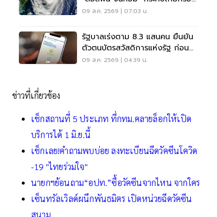
ไม่ เช็กเลย
09 ส.ค. 2569 | 07:03 น.
รัฐบาลเร่งตาม 8.3 แสนคน ยืนยัน
ตัวตนบัตรสวัสดิการแห่งรัฐ ก่อน
พลาดสิทธิ
09 ส.ค. 2569 | 04:39 น.
ข่าวที่เกี่ยวข้อง
เช็กสถานที่ 5 ประเภท ที่กทม.คลายล็อกให้เปิด
บริการได้ 1 มิ.ย.นี้
เช็กเลย!คำถามพบบ่อย ลงทะเบียนฉีดวัคซีนโควิด
-19 "ไทยร่วมใจ"
นายกฯย้อนถาม“อปท.”ซื้อวัคซีนจากไหน จากใคร
เซ็นทรัลเวิลด์ผนึกพันธมิตร เปิดหน่วยฉีดวัคซีน
สนาม