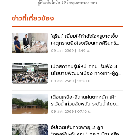
ผู้ติดเชื้อโควิด-19 ในกรุงเทพมหานคร
ข่าวที่เกี่ยวข้อง
'สุริยะ' เยี่ยมให้กำลังใจครูบาดเจ็บ
เหตุกราดยิงโรงเรียนเทพศิรินทร์
นนทบุรี
09 ส.ค. 2569 | 11:49 น.
เปิดสภาคนรุ่นใหม่ กทม. รับฟัง 3
นโยบายพัฒนาเมือง ทางเท้า-ผู้ดู
แลออทิสติก-จักรยาน
09 ส.ค. 2569 | 10:28 น.
เตือนเหนือ-อีสานฝนตกหนัก เฝ้า
ระวังน้ำท่วมฉับพลัน ระดับน้ำโขง
เพิ่มสูง
09 ส.ค. 2569 | 07:16 น.
อัปเดตเส้นทางพายุ 2 ลูก
"ดอลฟิน-จันหอม" กระทบไทยหรือ