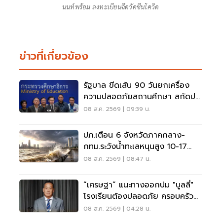
นนท์พร้อม ลงทะเบียนฉีดวัคซีนโควิด
ข่าวที่เกี่ยวข้อง
รัฐบาล ขีดเส้น 90 วันยกเครื่อง
ความปลอดภัยสถานศึกษา สกัดปม
บูลลี่
08 ส.ค. 2569 | 09:39 น.
ปภ.เตือน 6 จังหวัดภาคกลาง-
กทม.ระวังน้ำทะเลหนุนสูง 10-17
ส.ค.69
08 ส.ค. 2569 | 08:47 น.
“เศรษฐา” แนะทางออกปม "บูลลี่"
โรงเรียนต้องปลอดภัย ครอบครัว
ต้องรับฟัง
08 ส.ค. 2569 | 04:28 น.