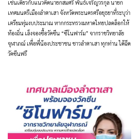
เช่นเดียวกับแนวคิดนายกสมศรี พันธ์เจริญวรกุล นายก
เทศมนตรีเมืองลำตาเสา จังหวัดพระนครศรีอยุธยาที่ระบุว่า
เตรียมทุ่มงบประมาณ หากกระทรวงมหาดไทยปลดล็อกให้
ท้องถิ่น เล็งจองซื้อวัคซีน “ซีโนฟาร์ม” จากราชวิทยาลัย
จุฬาภณ์ เพื่อพี่น้องประชาชน ชาวลำตาเสา ทุกท่าน ได้ฉีด
วัคซีนฟรี