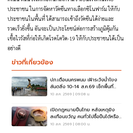
ประชาชน ในการจัดหาวัคซีนทางเลือกซิโนฟาร์ม ให้กับ
ประชาชนในพื้นที่ ได้สามารถเข้าถึงวัคซีนได้ง่ายและ
รวดเร็วยิ่งขึ้น อันจะเป็นประโยชน์ต่อการสร้างภูมิคุ้มกัน
เชื้อไวรัสที่ก่อให้เกิดโรคโควิด-19 ให้กับประชาชนได้เป็น
อย่างดี
ข่าวที่เกี่ยวข้อง
ปภ.เตือนนครพนม เฝ้าระวังน้ำโขง
ล้นตลิ่ง 10-14 ส.ค.69 เช็กพื้นที่
เสี่ยงด่วน
10 ส.ค. 2569 | 09:08 น.
เปิดกฎหมายปืนไทย หลังเหตุยิง
สะเทือนขวัญ คนทั่วไปซื้อปืนได้หรือ
ไม่?
10 ส.ค. 2569 | 08:00 น.