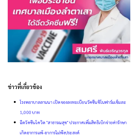
ข่าวที่เกี่ยวข้อง
โรงพยาบาลลานนา เปิดจองลงทะเบียนวัคซีนซิโนฟาร์มเข็มละ
1,000 บาท
ฉีดวัคซีนโควิด "สาธารณสุข" ประกาศเพิ่มสิทธิเบิกจ่ายค่ารักษา
เกิดอาการแพ้-อาการไม่พึงประสงค์