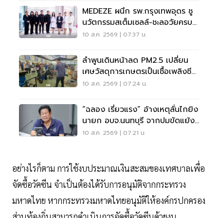
MEDEZE ผนึก รพ.กรุงเทพอุดร ชู
นวัตกรรมสเต็มเซลล์-ชะลอวัยครบ
วงจร
10 ส.ค. 2569 | 07:37 น.
ลำพูนเดินหน้าลด PM2.5 เปลี่ยน
เศษวัสดุการเกษตรเป็นเชื้อเพลิงชีว
มวล
10 ส.ค. 2569 | 07:24 น.
“ฉลอง เรี่ยวแรง“ อ้างเหตุลั่นไกยิง
นายก อบจ.นนทบุรี จากปมขัดแย้ง
เรื่องเงิน
10 ส.ค. 2569 | 07:21 น.
อย่างไรก็ตาม การใช้งบประมาณเงินสะสมของเทศบาลเพื่อ
จัดซื้อวัคซีน จำเป็นต้องได้รับการอนุมัติจากกระทรวง
มหาดไทย หากกระทรวงมหาดไทยอนุมัติให้องค์กรปกครอง
ส่วนท้องถิ่นสามารถดำเนินการจัดซื้อวัคซีนด้วยงบ