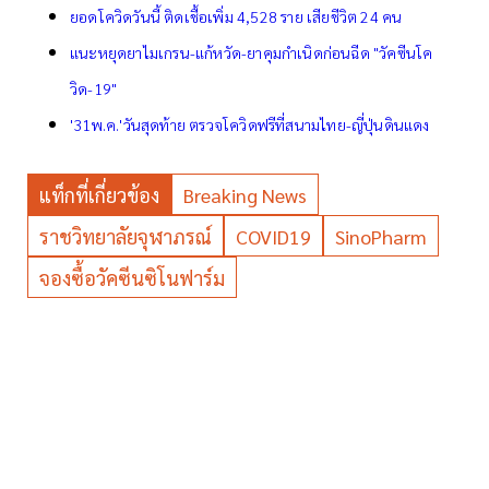
ยอดโควิดวันนี้ ติดเชื้อเพิ่ม 4,528 ราย เสียชีวิต 24 คน
แนะหยุดยาไมเกรน-แก้หวัด-ยาคุมกำเนิดก่อนฉีด "วัคซีนโค
วิด-19"
'31พ.ค.'วันสุดท้าย ตรวจโควิดฟรีที่สนามไทย-ญี่ปุ่นดินแดง
แท็กที่เกี่ยวข้อง
Breaking News
ราชวิทยาลัยจุฬาภรณ์
COVID19
SinoPharm
จองซื้อวัคซีนซิโนฟาร์ม