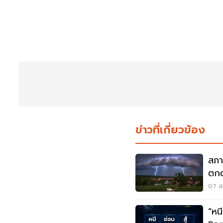
ข่าวที่เกี่ยวข้อง
สภา
ตกต
ตกห
07 ส.
“หนี-ซ่อน-