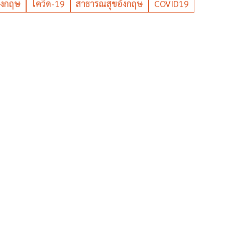
ังกฤษ
โควิด-19
สาธารณสุขอังกฤษ
COVID19