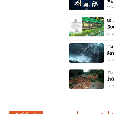
ขิญ
07 ส.
รร.
เรี
เหต
07 ส.
กรมอ
อีส
ระว
07 ส.
เตื
น้ำ
07 ส.