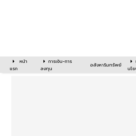
หน้า
การเงิน-การ
อสังหาริมทรัพย์
แรก
ลงทุน
นโย