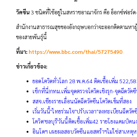
วัคซีน
3 ชนิดที่ใช้อยู่ในสหราชอาณาจักร คือ อ็อกซ์ฟอร
สำนักงานสาธารณสุขของอังกฤษบอกว่าจะออกติดตามหาผู้ได
ของสายพันธุ์นี้
ที่มา:
https://www.bbc.com/thai/57275490
ข่าวเกี่ยวข้อง:
ยอดโควิดทั่วโลก 28 พ.ค.64 ติดเชื้อเพิ่ม 522,583
เช็กที่นี่!กทม.เพิ่มจุดตรวจโควิดเชิงรุก-จุดฉีดวัคซ
สสจ.เชียงรายเลื่อนนัดฉีดวัคซีนโควิดเข็มที่สอง
เริ่มวันนี้"ไทยร่วมใจ"ปรับเวลา"ลงทะเบียนฉีดวัคซี
โควิด'ชลบุรี'วันนี้ติดเชื้อเพิ่ม42 รายโยงแคมป์คน
อินโดฯ เผยผลสอบวัคซีนแอสตร้าฯไม่ใช่สาเหตุหนุ