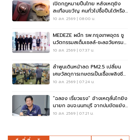
เปิดกฎหมายปืนไทย หลังเหตุยิง
สะเทือนขวัญ คนทั่วไปซื้อปืนได้หรือ
ไม่?
10 ส.ค. 2569 | 08:00 น.
MEDEZE ผนึก รพ.กรุงเทพอุดร ชู
นวัตกรรมสเต็มเซลล์-ชะลอวัยครบ
วงจร
10 ส.ค. 2569 | 07:37 น.
ลำพูนเดินหน้าลด PM2.5 เปลี่ยน
เศษวัสดุการเกษตรเป็นเชื้อเพลิงชีว
มวล
10 ส.ค. 2569 | 07:24 น.
“ฉลอง เรี่ยวแรง“ อ้างเหตุลั่นไกยิง
นายก อบจ.นนทบุรี จากปมขัดแย้ง
เรื่องเงิน
10 ส.ค. 2569 | 07:21 น.