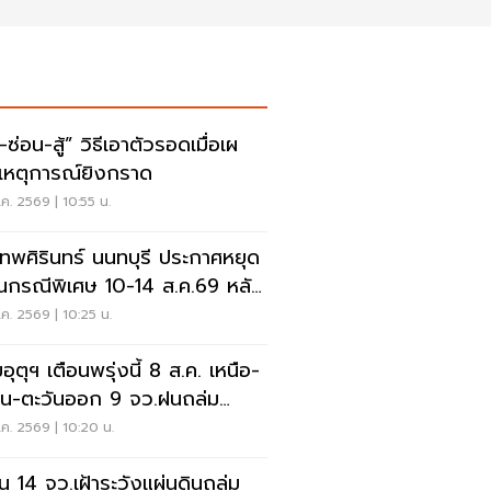
สู้” วิธีเอาตัวรอดเมื่อเผ
เหตุการณ์ยิงกราด
ค. 2569 | 10:55 น.
เทพศิรินทร์ นนทบุรี ประกาศหยุด
ยนกรณีพิเศษ 10-14 ส.ค.69 หลัง
ุกราดยิง
ค. 2569 | 10:25 น.
ุตุฯ เตือนพรุ่งนี้ 8 ส.ค. เหนือ-
าน-ตะวันออก 9 จว.ฝนถล่ม
ังน้ำท่วมฉับพลัน
ค. 2569 | 10:20 น.
อน 14 จว.เฝ้าระวังแผ่นดินถล่ม