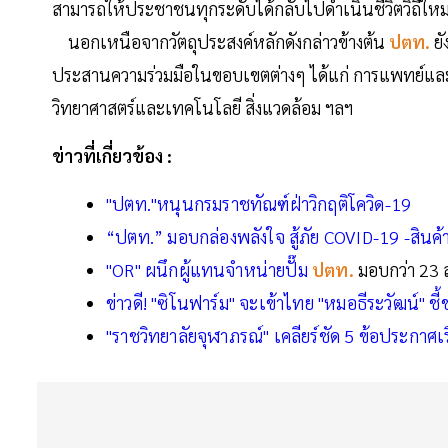
สามารถให้ประชาชนทุกระดับได้กลับไปดำเนินชีวิตวิถีใหม่เ
นอกเหนือจากวัตถุประสงค์หลักดังกล่าวข้างต้น
ปตท.
ย
ประสานความร่วมมือในขอบเขตต่างๆ ได้แก่ การแพทย์แ
วิทยาศาสตร์และเทคโนโลยี สิ่งแวดล้อม ฯลฯ
ข่าวที่เกี่ยวข้อง :
"ปตท."หนุนกรมราชทัณฑ์ฝ่าวิกฤติโควิด-19
“ปตท.” มอบกล่องพลังใจ สู้ภัย COVID-19 -สินค
"OR" ผนึกผู้แทนจำหน่ายปั๊ม
ปตท.
มอบกว่า 23 ล
ข่าวดี! "ซิโนฟาร์ม" จะเข้าไทย "หมอธีระวัฒน์" 
"ราชวิทยาลัยจุฬาภรณ์" เคลียร์ชัด 5 ข้อประกาศเรื