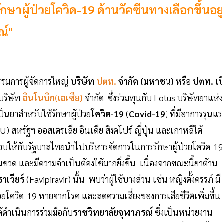
ักษาผู้ป่วยโควิด-19 ด้านวัคซีนทางเลือกขึ้นอยู
ณ์"
รมการผู้จัดการใหญ่
บริษัท
ปตท.
จำกัด (มหาชน)
หรือ
ปตท.
เป
บริษัท
อินโนบิก(เอเซีย)
จำกัด ซึ่งร่วมทุนกับ Lotus บริษัทยาแห่
งเป็นยาสำหรับใช้รักษาผู้ป่วย
โควิด-19
(
Covid-19
) ที่มีอาการรุนแ
สหรัฐฯ ออสเตรเลีย อินเดีย สิงคโปร์ ญี่ปุ่น และเกาหลีใต้
บให้กับรัฐบาลไทยนำไปบริหารจัดการในการรักษาผู้ป่วยโควิด-1
ด และมีความจำเป็นต้องใช้มากยิ่งขึ้น เนื่องจากขณะนี้ยาต้าน
าเวียร์
(Favipiravir) นั้น พบว่าผู้ใช้บางส่วน เช่น หญิงตั้งครรภ์ มี
้ป่วยโควิด-19 หายจากโรค และลดความเสี่ยงของการเสียชีวิตเพิ่มขึ้
ด้ดำเนินการร่วมมือกับ
ราชวิทยาลัยจุฬาภรณ์
ซึ่งเป็นหน่วยงาน