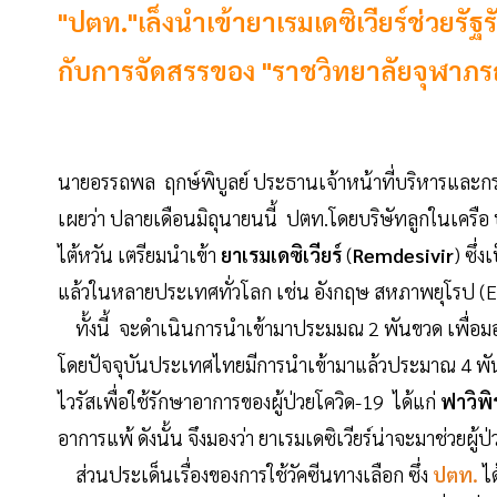
"ปตท."เล็งนำเข้ายาเรมเดซิเวียร์ช่วยรัฐร
กับการจัดสรรของ "ราชวิทยาลัยจุฬาภร
นายอรรถพล ฤกษ์พิบูลย์ ประธานเจ้าหน้าที่บริหารและกร
เผยว่า ปลายเดือนมิถุนายนนี้ ปตท.โดยบริษัทลูกในเครือ 
ไต้หวัน เตรียมนำเข้า
ยาเรมเดซิเวียร์
(
Remdesivir
) ซึ่
แล้วในหลายประเทศทั่วโลก เช่น อังกฤษ สหภาพยุโรป (EU) 
ทั้งนี้ จะดำเนินการนำเข้ามาประมมณ 2 พันขวด เพื่อมอ
โดยปัจจุบันประเทศไทยมีการนำเข้ามาแล้วประมาณ 4 พันขว
ไวรัสเพื่อใช้รักษาอาการของผู้ป่วยโควิด-19 ได้แก่
ฟาวิพิร
อาการแพ้ ดังนั้น จึงมองว่า ยาเรมเดซิเวียร์น่าจะมาช่วยผู
ส่วนประเด็นเรื่องของการใช้วัคซีนทางเลือก ซึ่ง
ปตท.
ไ