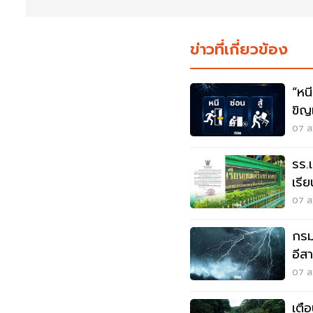
ข่าวที่เกี่ยวข้อง
“หนี-ซ่อน-
ขิญ
07 ส.
รร.
เรี
เหต
07 ส.
กรมอ
อีส
ระว
07 ส.
เตื