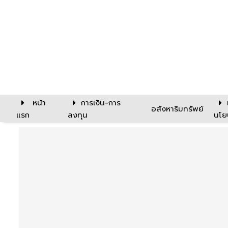
หน้า
การเงิน-การ
อสังหาริมทรัพย์
แรก
ลงทุน
นโย