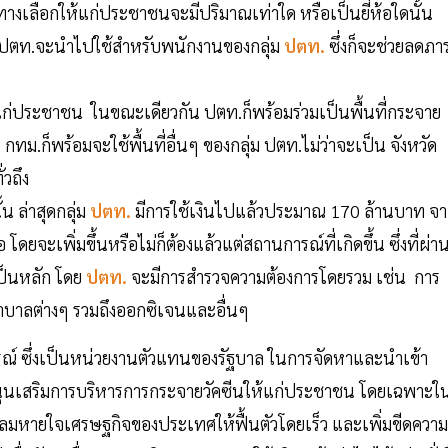
างเลือกให้แก่ประชาชนจะมีปริมาณเท่าใด หรือเป็นยี่ห้อใดนั้น
ดย ปตท.จะนำไปใช้สำหรับพนักงานของกลุ่ม
ปตท.
ซึ่งก็จะช่วยลดภา
่ประชาชน ในขณะเดียวกัน ปตท.ก็พร้อมร่วมเป็นพื้นที่กระจาย
กทม.ก็พร้อมจะใช้พื้นที่อื่นๆ ของกลุ่ม ปตท.ไม่ว่าจะเป็น จังหวัด
่วถึง
 ล่าสุดกลุ่ม
ปตท.
มีการใช้เงินไปแล้วประมาณ 170 ล้านบาท จ
ยจะเพิ่มขึ้นหรือไม่ก็ต้องแล้วแต่สถานการณ์ที่เกิดขึ้น ซึ่งที่ผ่า
ป็นหลัก โดย
ปตท.
จะมีการสำรวจความต้องการโดยรวม เช่น การ
พยาบาลต่างๆ รวมถึงออกซิเจนและอื่นๆ
ภรณ์ ซึ่งเป็นหน่วยงานตัวแทนของรัฐบาล ในการจัดหาและนำเข้า
ุนเสริมการบริหารการกระจายวัคซีนให้แก่ประชาชน โดยเฉพาะใ
่อลมหายใจเศรษฐกิจของประเทศให้ฟื้นตัวโดยเร็ว และเพิ่มขีดความ