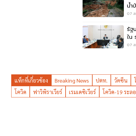
น้ำ
07 ส.
รัฐ
ใน 
แสน
07 ส.
แท็กที่เกี่ยวข้อง
Breaking News
ปตท.
วัคซีน
โควิด
ฟาวิพิราเวียร์
เรมเดซิเวียร์
โควิด-19 ระล