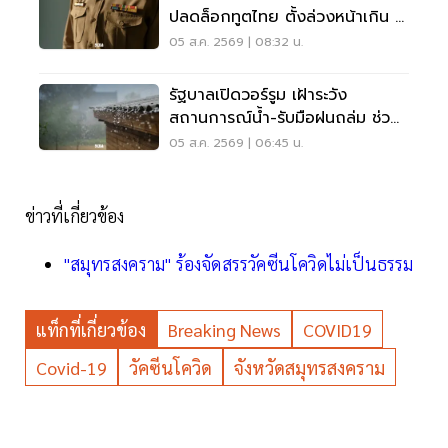
ปลดล็อกทูตไทย ตั้งล่วงหน้าเกิน 2
เดือน
05 ส.ค. 2569 | 08:32 น.
รัฐบาลเปิดวอร์รูม เฝ้าระวัง
สถานการณ์น้ำ-รับมือฝนถล่ม ช่วย
เหลือปชช. 24 ชม.
05 ส.ค. 2569 | 06:45 น.
ข่าวที่เกี่ยวข้อง
"สมุทรสงคราม" ร้องจัดสรรวัคซีนโควิดไม่เป็นธรรม
แท็กที่เกี่ยวข้อง
Breaking News
COVID19
Covid-19
วัคซีนโควิด
จังหวัดสมุทรสงคราม