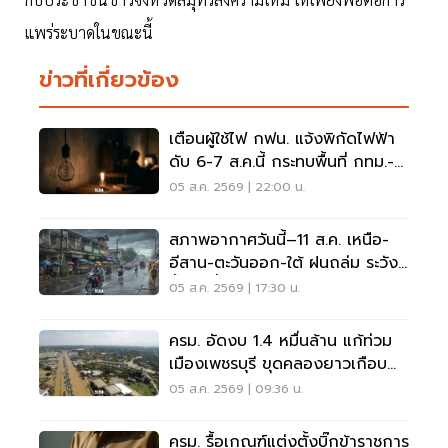
แพร่ระบาดในขณะนี้
ข่าวที่เกี่ยวข้อง
เตือนผู้ใช้ไฟ กฟน. แจ้งพิกัดไฟฟ้า
ดับ 6-7 ส.ค.นี้ กระทบพื้นที่ กทม.-
นนทบุรี-สมุทรปราการ
05 ส.ค. 2569 | 22:00 น.
สภาพอากาศวันนี้–11 ส.ค. เหนือ-
อีสาน-ตะวันออก-ใต้ ฝนถล่ม ระวัง
น้ำป่า น้ำท่วมขัง
05 ส.ค. 2569 | 17:30 น.
ครม. อัดงบ 1.4 หมื่นล้าน แก้ท่วม
เมืองเพชรบุรี ขุดคลองยาวเกือบ
40 กม.
05 ส.ค. 2569 | 09:36 น.
ครม. รื้อเกณฑ์แต่งตั้งบิ๊กข้าราชการ