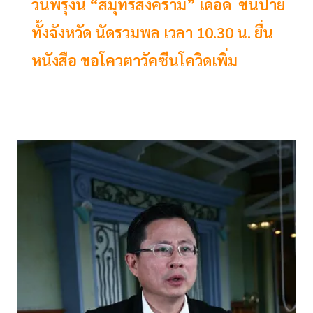
วันพรุ่งนี้ “สมุทรสงคราม” เดือด ขึ้นป้าย
ทั้งจังหวัด นัดรวมพล เวลา 10.30 น. ยื่น
หนังสือ ขอโควตาวัคซีนโควิดเพิ่ม