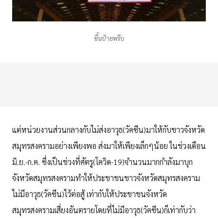
ขึ้นป้ายพรึบ
แต่หน่วยงานส่วนกลางกับไม่ส่งอาวุธ(วัคซีน)มาให้กับชาวจังหวัด
สมุทรสงครามอย่างเพียงพอ ส่งมาให้เพียงเล็กๆน้อย ในช่วงเดือน
มิ.ย.-ก.ค. ซึ่งเป็นช่วงที่ศัตรู(โควิด-19)จำนวนมากกำลังมาบุก
จังหวัดสมุทรสงครามทำให้ประชาชนชาวจังหวัดสมุทรสงคราม
ไม่มีอาวุธ(วัคซีน)ไว้ต่อสู้ เท่ากับให้ประชาชนจังหวัด
สมุทรสงครามเสี่ยงอันตรายโดยที่ไม่มีอาวุธ(วัคซีน)ก็เท่ากับว่า