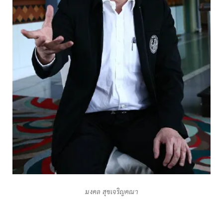
มงคล สุขเจริญคณา