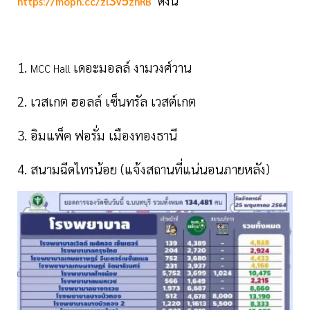
3
5
ดังนี้
https://moph.cc/zl
V
zhRB
1.
เดอะมอลล์ งามวงศ์วาน
MCC Hall
2. เวสเกต ฮอลล์ เซ็นทรัล เวสต์เกต
3. อิมแพ็ค ฟอรั่ม เมืองทองธานี
4. สนามฉีดไทรน้อย (แจ้งสถานที่แน่นอนภายหลัง)