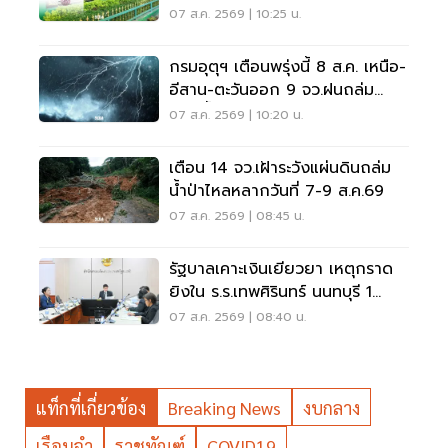
หลังเหตุกราดยิง
07 ส.ค. 2569 | 10:25 น.
กรมอุตุฯ เตือนพรุ่งนี้ 8 ส.ค. เหนือ-
อีสาน-ตะวันออก 9 จว.ฝนถล่ม
ระวังน้ำท่วมฉับพลัน
07 ส.ค. 2569 | 10:20 น.
เตือน 14 จว.เฝ้าระวังแผ่นดินถล่ม
น้ำป่าไหลหลากวันที่ 7-9 ส.ค.69
07 ส.ค. 2569 | 08:45 น.
รัฐบาลเคาะเงินเยียวยา เหตุกราด
ยิงใน ร.ร.เทพศิรินทร์ นนทบุรี 1
แสน-1ล้าน
07 ส.ค. 2569 | 08:40 น.
แท็กที่เกี่ยวข้อง
Breaking News
งบกลาง
เรือนจำ
ราชทัณฑ์
COVID19