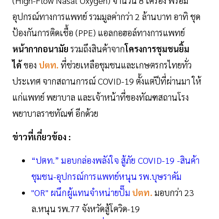
(High-Flow Nasal Oxygen) จำนวน 8 เครื่อง พร้อม
อุปกรณ์ทางการแพทย์ รวมมูลค่ากว่า 2 ล้านบาท อาทิ ชุด
ป้องกันการติดเชื้อ (PPE) แอลกอฮอล์ทางการแพทย์
หน้ากากอนามัย
รวมถึงสินค้าจาก
โครงการชุมชนยิ้ม
ได้
ของ
ปตท.
ที่ช่วยเหลือชุมชนและเกษตรกรไทยทั่ว
ประเทศ จากสถานการณ์ COVID-19 ตั้งแต่ปีที่ผ่านมา ให้
แก่แพทย์ พยาบาล และเจ้าหน้าที่ของทัณฑสถานโรง
พยาบาลราชทัณฑ์ อีกด้วย
ข่าวที่เกี่ยวข้อง :
“ปตท.” มอบกล่องพลังใจ สู้ภัย COVID-19 -สินค้า
ชุมชน-อุปกรณ์การแพทย์หนุน รพ.บุษราคัม
"OR" ผนึกผู้แทนจำหน่ายปั๊ม
ปตท.
มอบกว่า 23
ล.หนุน รพ.77 จังหวัดสู้โควิด-19