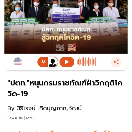
"ปตท."หนุนกรมราชทัณฑ์ฝ่าวิกฤติโค
วิด-19
By
นิธิโรจน์ เกิดบุญภาณุวัฒน์
19 พ.ค. 64 | 12:50 น.