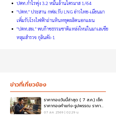
ปตท.กำไรพุ่ง 3.2 หมื่นล้านไตรมาส 1/64
"ปตท." ประสาน กฟผ.รับ LNG อ่าวไทย-เมียนมา
เพิ่มรับโรงไฟฟ้าถ่านหินหยุดผลิตนอกแผน
"ปตท.สผ." พบก๊าซธรรมชาติแหล่งใหม่ในมาเลเซีย
หลุมสำรวจ กุลินตัง-1
ข่าวที่เกี่ยวข้อง
ราคาทองวันนี้ล่าสุด ( 7 ส.ค.) เช็ค
ราคาทองคำแท่ง-รูปพรรณ ราคา
ขาย - รับซื้อ กี่บาท
07 ส.ค. 2569 | 02:29 น.