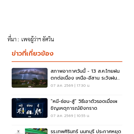
ที่มา : เพจผู้ว่าฯ อัศวิน
ข่าวที่เกี่ยวข้อง
สภาพอากาศวันนี้ - 13 ส.ค.ไทยฝน
ตกต่อเนื่อง เหนือ-อีสาน ระวังฝน
ตกหนักมากบางแห่ง
07 ส.ค. 2569 | 17:30 น.
“หนี-ซ่อน-สู้” วิธีเอาตัวรอดเมื่อเผ
ขิญเหตุการณ์ยิงกราด
07 ส.ค. 2569 | 10:55 น.
รร.เทพศิรินทร์ นนทบุรี ประกาศหยุด