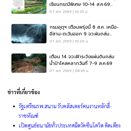
เรียนกรณีพิเศษ 10-14 ส.ค.69
หลังเหตุกราดยิง
07 ส.ค. 2569 | 10:25 น.
กรมอุตุฯ เตือนพรุ่งนี้ 8 ส.ค. เหนือ-
อีสาน-ตะวันออก 9 จว.ฝนถล่ม
ระวังน้ำท่วมฉับพลัน
07 ส.ค. 2569 | 10:20 น.
เตือน 14 จว.เฝ้าระวังแผ่นดินถล่ม
น้ำป่าไหลหลากวันที่ 7-9 ส.ค.69
07 ส.ค. 2569 | 08:45 น.
ข่าวที่เกี่ยวข้อง
รัฐเตรียมรพ.สนาม รับคลัสเตอร์คนงานหลักสี่-
ราชทัณฑ์
เปิดศูนย์อนามัยทั่วประเทศฉีดวัคซีนโควิด ติดเตียง