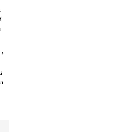
น
ี
่
าย
ีน
าก