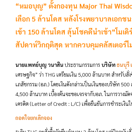
“หมอบุญ” ตั้งกองทุน Major Thai Wisd
เลือก 5 ล้านโดส หลังโรงพยาบาลเอกชน
เข้า 150 ล้านโดส ลุ้นโชคดีนำเข้า“โมเด
สัปดาห์วิกฤติสุด หากควบคุมคลัสเตอร์ไม่
นายแพทย์บุญ วนาสิน
ประธานกรรมการ
บริษัท
ธนบุรี 
เศรษฐกิจ” ว่า THG เตรียมเงิน 5,000 ล้านบาท สำหรับสั่งซ
เภสัชกรรม (อภ.) โดยเงินดังกล่าวเป็นเงินของบริษัท 500
4,500 ล้านบาท เบื้องต้นจะขอเจรจากับอภ. ในการวางมัด
เครดิต (Letter of Credit : L/C) เพื่อยืนยันการชำระเงิน
ถอดใจยกเลิกจอง
“เดิม THG จะสั่งซื้อวัคซีนจำนวน 2 ล้านโดส แต่ปัจจุบันสั