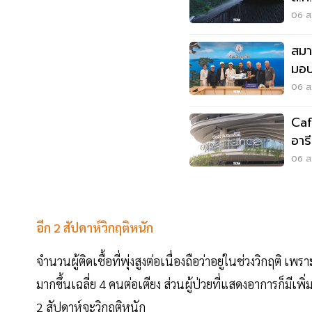
06 ส.
สมา
มอบ
ลุยเ
06 ส.
Caf
อาร
Wo
06 ส.
อีก 2 สัปดาห์วิกฤติหนัก
จำนวนผู้ติดเชื้อที่พุ่งสูงต่อเนื่องถือว่าอยู่ในช่วงวิกฤติ เพ
มากขึ้นเฉลี่ย 4 คนต่อเตียง ส่วนผู้ป่วยที่แสดงอาการก็มีเพิ
2 สัปดาห์จะวิกฤติหนัก