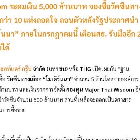
om ระดมเงิน 5,000 ล้านบาท จองซื้อวัคซีนทา
กว่า 10 แห่งถอดใจ ถอนตัวหลังรัฐประกาศนำ
ิร์นนา” ภายในกรกฎาคมนี้ เตือนสธ. รับมืออีก 
ได้
เฮลท์แคร์ กรุ๊ป
จำกัด (มหาชน)
หรือ
THG
เปิดเผยกับ “ฐาน
ื้อ
วัคซีนทางเลือก “โมเดิร์นนา”
จำนวน 5 ล้านโดสจากองค์การ
 ล้านบาท และเงินจากการจัดตั้ง
กองทุน Major Thai Wisdom
อี
จำวัคซีนจำนวน 500 ล้านบาท ส่วนที่เหลือจะออกเป็นตราสาร
ในการซื้อขาย
่งซื้อเพิ่มขึ้นเป็น 5 ล้านโดส หลังจากที่โรงพยาบาลเอกชนกว่า 10