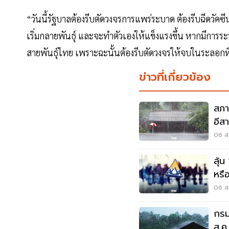
“วันนี้รัฐบาลต้องรีบตัดวงจรการแพร่ระบาด ต้องรีบฉีดวั
เริ่มกลายพันธุ์ และจะทำตัวเองให้แข็งแรงขึ้น หากมีการร
สายพันธุ์ไทย เพราะฉะนั้นต้องรีบตัดวงจรให้จบในระลอกที
ข่าวที่เกี่ยวข้อง
สภา
อีส
พลั
06 ส.
ลุ้น
หรือ
สัง
06 ส.
กรม
ส.ค