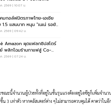
ค. 2569 | 10:07 น.
คมกอล์ฟมิตรภาพไทย-เอเชีย
 1.5 แสนบาท หนุน "เนเน่ รอยัล"
วทีที่สหรัฐ
ค. 2569 | 09:42 น.
é Amazon ผุดแฟลกชิปสโตร์
ีย์ พลิกโฉมร้านกาแฟสู่ Co-
rking Space ครบวงจร
ค. 2569 | 07:24 น.
ราะขณะนี้จำนวนผู้ป่วยทั้งที่อยู่ในขั้นรุนแรงต้องอยู่ไอซียูก็เพิ่มจำนว
่มขึ้น 3 เท่าตัว หากคลัสเตอร์ต่าง ๆไม่สามารถควบคุมได้ คาดว่าในอี