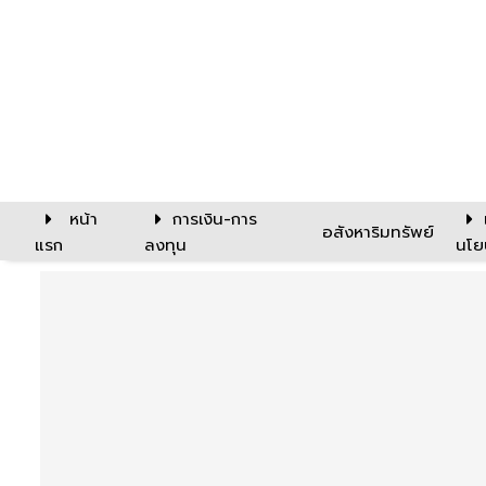
หน้า
การเงิน-การ
อสังหาริมทรัพย์
แรก
ลงทุน
นโย