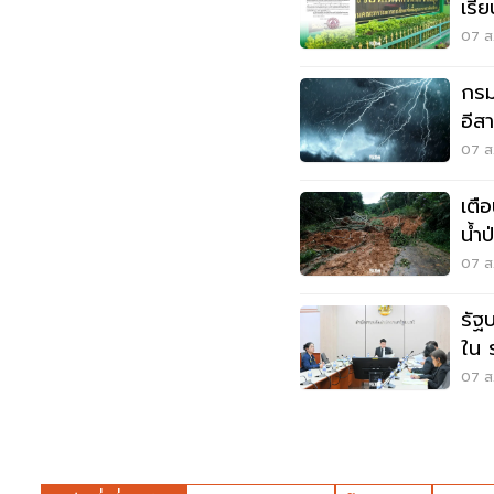
เรี
เหต
07 ส.
กรมอ
อีส
ระว
07 ส.
เตื
น้ำ
07 ส.
รัฐ
ใน 
แสน
07 ส.