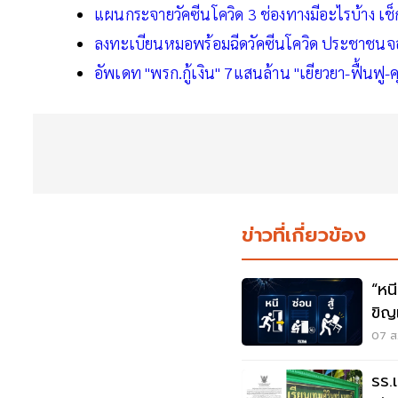
แผนกระจายวัคซีนโควิด 3 ช่องทางมีอะไรบ้าง เช็กที
ลงทะเบียนหมอพร้อมฉีดวัคซีนโควิด ประชาชนจอง
อัพเดท "พรก.กู้เงิน" 7แสนล้าน "เยียวยา-ฟื้นฟู
ข่าวที่เกี่ยวข้อง
“หนี-ซ่อน-
ขิญ
07 ส.
รร.