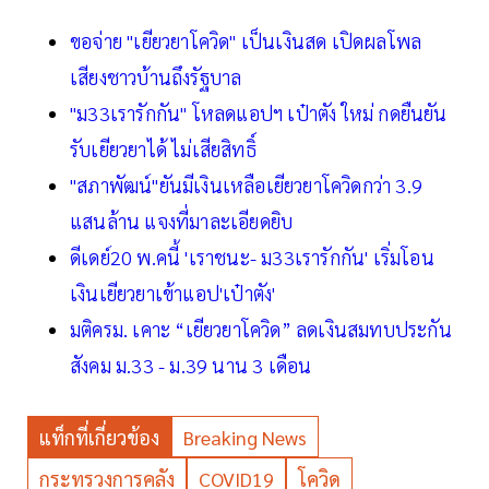
ขอจ่าย "เยียวยาโควิด" เป็นเงินสด เปิดผลโพล
เสียงชาวบ้านถึงรัฐบาล
"ม33เรารักกัน" โหลดแอปฯ เป๋าตัง ใหม่ กดยืนยัน
รับเยียวยาได้ ไม่เสียสิทธิ์
"สภาพัฒน์"ยันมีเงินเหลือเยียวยาโควิดกว่า 3.9
แสนล้าน แจงที่มาละเอียดยิบ
ดีเดย์20 พ.คนี้ 'เราชนะ- ม33เรารักกัน' เริ่มโอน
เงินเยียวยาเข้าแอป'เป๋าตัง'
มติครม. เคาะ “เยียวยาโควิด” ลดเงินสมทบประกัน
สังคม ม.33 - ม.39 นาน 3 เดือน
แท็กที่เกี่ยวข้อง
Breaking News
กระทรวงการคลัง
COVID19
โควิด