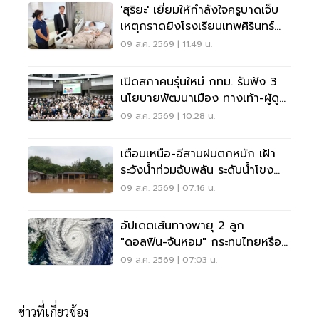
'สุริยะ' เยี่ยมให้กำลังใจครูบาดเจ็บ
เหตุกราดยิงโรงเรียนเทพศิรินทร์
นนทบุรี
09 ส.ค. 2569 | 11:49 น.
เปิดสภาคนรุ่นใหม่ กทม. รับฟัง 3
นโยบายพัฒนาเมือง ทางเท้า-ผู้ดู
แลออทิสติก-จักรยาน
09 ส.ค. 2569 | 10:28 น.
เตือนเหนือ-อีสานฝนตกหนัก เฝ้า
ระวังน้ำท่วมฉับพลัน ระดับน้ำโขง
เพิ่มสูง
09 ส.ค. 2569 | 07:16 น.
อัปเดตเส้นทางพายุ 2 ลูก
"ดอลฟิน-จันหอม" กระทบไทยหรือ
ไม่ เช็กเลย
09 ส.ค. 2569 | 07:03 น.
ข่าวที่เกี่ยวข้อง