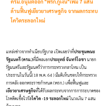
ครม.อนุมัติออก "พรก.กู้เงิน"เพิ่ม 7 แสน
ล้านฟื้นฟูเยียวยาเศรษฐกิจ จากผลกระทบ
โควิดระลอกใหม่
แหล่งข่าวจากทำเนียบรัฐบาล เปิดเผยว่าที่
ประชุมคณะ
รัฐมนตรี (ครม.)
ที่มีพลเอก
ประยุทธ์ จันทร์โอชา
นายก
รัฐมนตรีและรัฐมนตรีว่าการกระทรวงกลาโหม เป็น
ประธานในวันนี้(18 พ.ค. 64 ) มีมติเห็นชอบให้กระทรวง
การคลัง ออกพระราชกำหนด (พรก.) เพื่อฟื้นฟูและ
เยียวยาเศรษฐกิจ
ที่ได้รับผลกระทบจากการการระบาดของ
โรคติดเชื้อไวรัส
โควิด -19 ระลอกใหม่
ในวงเงิน 7 แสน