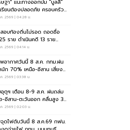
รษฐา” แนะทางออกปม "บูลลี่"
เรียนต้องปลอดภัย ครอบครัว
งรับฟัง
ค. 2569 | 04:28 น.
สอบท้องถิ่นไม่รอด ถอดชื่อ
25 ราย ดำเนินคดี 13 ราย
.ไล่เส้นการเงิน
ค. 2569 | 04:14 น.
พอากาศวันนี้ 8 ส.ค. กทม.ฝน
นัก 70% เหนือ-อีสาน เสี่ยงน้ำ
มฉับพลัน
ค. 2569 | 03:38 น.
อุตุฯ เตือน 8-9 ส.ค. ฝนถล่ม
ือ-อีสาน-ตะวันออก คลื่นสูง 3
ร
ค. 2569 | 02:03 น.
จุดไฟดับวันนี้ 8 ส.ค.69 กฟน.
งงดจ่ายไฟ กทม. นนนทบุรี