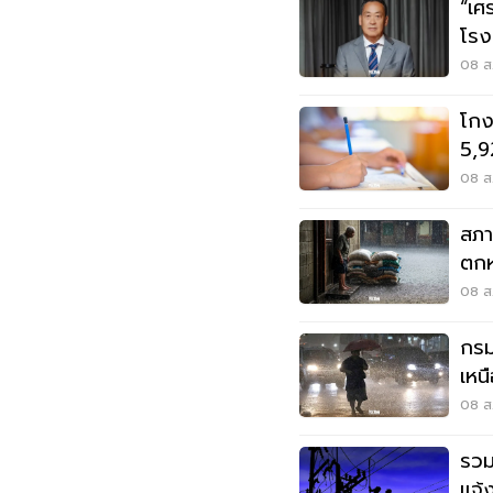
“เศ
โรง
ต้อ
08 ส.
โกง
5,9
ปปง
08 ส.
สภา
ตกห
ท่ว
08 ส.
กรม
เหน
เมต
08 ส.
รวม
แจ้