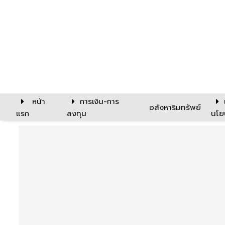
หน้า
การเงิน-การ
อสังหาริมทรัพย์
แรก
ลงทุน
นโย