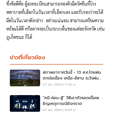
ซึ่งข้อดีคือ ผู้ลงทะเบียนสามารถจองคิวฉีดวัคซีนที่โรง
พยาบาลที่เลือกในวันเวลาที่เลือกเอง และรับรองว่าจะได้
ฉีดในวันเวลาดังกล่าว อย่างแน่นอน สามารถเตรียมความ
พร้อมได้ดี หรืออาจจะเป็นระบบอื่นของแต่ละจังหวัด เช่น
ภูเก็ตชนะ ก็ได้
ข่าวที่เกี่ยวข้อง
สภาพอากาศวันนี้ - 13 ส.ค.ไทยฝน
ตกต่อเนื่อง เหนือ-อีสาน ระวังฝน
ตกหนักมากบางแห่ง
07 ส.ค. 2569 | 17:30 น.
“หนี-ซ่อน-สู้” วิธีเอาตัวรอดเมื่อเผ
ขิญเหตุการณ์ยิงกราด
07 ส.ค. 2569 | 10:55 น.