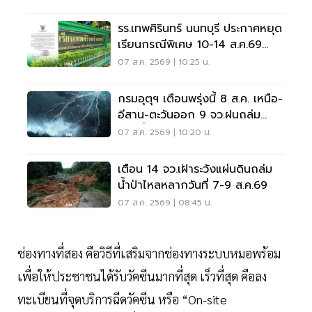
รร.เทพศิรินทร์ นนทบุรี ประกาศหยุด
เรียนกรณีพิเศษ 10-14 ส.ค.69
หลังเหตุกราดยิง
07 ส.ค. 2569 | 10:25 น.
กรมอุตุฯ เตือนพรุ่งนี้ 8 ส.ค. เหนือ-
อีสาน-ตะวันออก 9 จว.ฝนถล่ม
ระวังน้ำท่วมฉับพลัน
07 ส.ค. 2569 | 10:20 น.
เตือน 14 จว.เฝ้าระวังแผ่นดินถล่ม
น้ำป่าไหลหลากวันที่ 7-9 ส.ค.69
07 ส.ค. 2569 | 08:45 น.
ช่องทางที่สอง คือวิธีที่เสริมจากช่องทางระบบหมอพร้อม
เพื่อให้ประชาชนได้รับวัคซีนมากที่สุด เร็วที่สุด คือลง
ทะเบียนที่จุดบริการฉีดวัคซีน หรือ “On-site