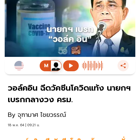
วอล์คอิน​ ฉีดวัคซีนโควิดแท้ง​ นายกฯ
เบรกกลางวง ​ครม.
By
จุฑามาศ ไชยวรรณ์
18 พ.ค. 64 | 09:21 น.