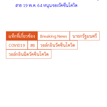
สาย 19 พ.ค. 64 หนุนจองวัคซีนโควิด
แท็กที่เกี่ยวข้อง
Breaking News
นายกรัฐมนตรี
COVID19
สธ
วอล์กอินวัคซีนโควิด
วอล์กอินฉีดวัคซีนโควิด