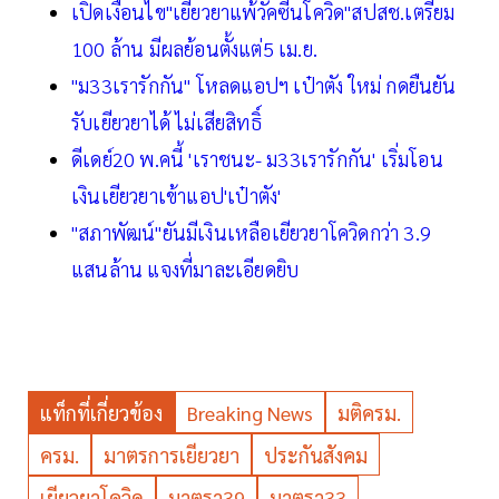
เปิดเงื่อนไข"เยียวยาแพ้วัคซีนโควิด"สปสช.เตรียม
100 ล้าน มีผลย้อนตั้งแต่5 เม.ย.
"ม33เรารักกัน" โหลดแอปฯ เป๋าตัง ใหม่ กดยืนยัน
รับเยียวยาได้ ไม่เสียสิทธิ์
ดีเดย์20 พ.คนี้ 'เราชนะ- ม33เรารักกัน' เริ่มโอน
เงินเยียวยาเข้าแอป'เป๋าตัง'
"สภาพัฒน์"ยันมีเงินเหลือเยียวยาโควิดกว่า 3.9
แสนล้าน แจงที่มาละเอียดยิบ
แท็กที่เกี่ยวข้อง
Breaking News
มติครม.
ครม.
มาตรการเยียวยา
ประกันสังคม
เยียวยาโควิด
มาตรา39
มาตรา33