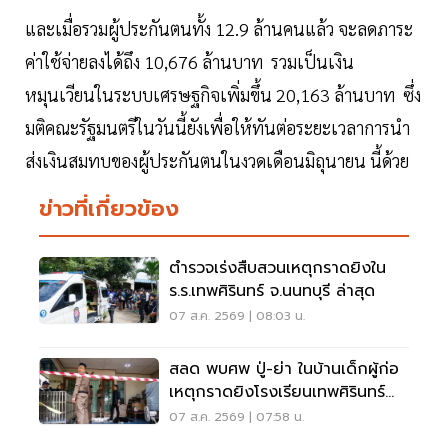
และเมื่อรวมผู้ประกันตนทั้ง 12.9 ล้านคนแล้ว จะลดภาระ
ค่าใช้จ่ายลงได้ถึง 10,676 ล้านบาท รวมเป็นเงิน
หมุนเวียนในระบบเศรษฐกิจเพิ่มขึ้น 20,163 ล้านบาท ซึ่ง
มติคณะรัฐมนตรีในวันนี้ยังเพื่อให้ทันต่อระยะเวลาการนำ
ส่งเงินสมทบของผู้ประกันตนในงวดเดือนมิถุนายน นี้ด้วย
ข่าวที่เกี่ยวข้อง
ตำรวจเร่งสืบสวนเหตุกราดยิงใน
ร.ร.เทพศิรินทร์ จ.นนทบุรี ล่าสุด
07 ส.ค. 2569 | 08:03 น.
สลด พบศพ ปู่-ย่า ในบ้านเด็กผู้ก่อ
เหตุกราดยิงโรงเรียนเทพศิรินทร์
นนทบุรี
07 ส.ค. 2569 | 07:58 น.