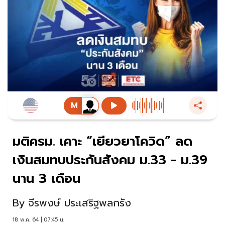
มติครม. เคาะ “เยียวยาโควิด” ลด
เงินสมทบประกันสังคม ม.33 - ม.39
นาน 3 เดือน
By
จีรพงษ์ ประเสริฐพลกรัง
18 พ.ค. 64 | 07:45 น.