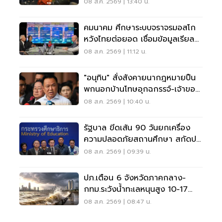
ราชานุเคราะห์
08 ส.ค. 2569 | 13:40 น.
คมนาคม ศึกษาระบบจราจรมอสโก
หวังไทยต่อยอด เชื่อมข้อมูลเรียล
ไทม์ แก้รถติด
08 ส.ค. 2569 | 11:12 น.
"อนุทิน" สั่งสังคายนากฎหมายปืน
พกนอกบ้านโทษอุกฉกรรจ์-เจ้าของ
โดนหนัก
08 ส.ค. 2569 | 10:40 น.
รัฐบาล ขีดเส้น 90 วันยกเครื่อง
ความปลอดภัยสถานศึกษา สกัดปม
บูลลี่
08 ส.ค. 2569 | 09:39 น.
ปภ.เตือน 6 จังหวัดภาคกลาง-
กทม.ระวังน้ำทะเลหนุนสูง 10-17
ส.ค.69
08 ส.ค. 2569 | 08:47 น.