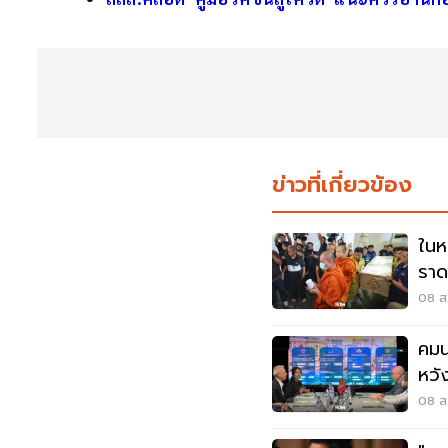
ข่าวที่เกี่ยวข้อง
ในห
ราด
ราช
08 ส.
คมน
หวั
ไทม
08 ส.