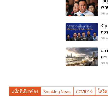
"อน
พกน
โดน
08 ส.
รัฐ
ควา
บูลลี
08 ส.
ปภ.
กทม
ส.ค
08 ส.
แท็กที่เกี่ยวข้อง
Breaking News
COVID19
โควิ