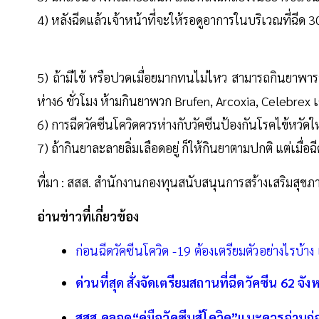
4) หลังฉีดแล้วเจ้าหน้าที่จะให้รอดูอาการในบริเวณที่ฉีด 3
5) ถ้ามีไข้ หรือปวดเมื่อยมากทนไม่ไหว สามารถกินยาพาราเ
ห่าง6 ชั่วโมง ห้ามกินยาพวก Brufen, Arcoxia, Celebrex 
6) การฉีดวัคซีนโควิดควรห่างกับวัคซีนป้องกันโรคไข้หวัด
7) ถ้ากินยาละลายลิ่มเลือดอยู่ ก็ให้กินยาตามปกติ แต่เมื่อฉ
ที่มา : สสส. สำนักงานกองทุนสนับสนุนการสร้างเสริมสุขภ
อ่านข่าวที่เกี่ยวข้อง
ก่อนฉีดวัคซีนโควิด -19 ต้องเตรียมตัวอย่างไรบ้าง เช
ด่วนที่สุด สั่งจัดเตรียมสถานที่ฉีดวัคซีน 62 จัง
สสส.คลอด“คู่มือวัคซีนสู้โควิด”แนะควรอ่านก่อนเ