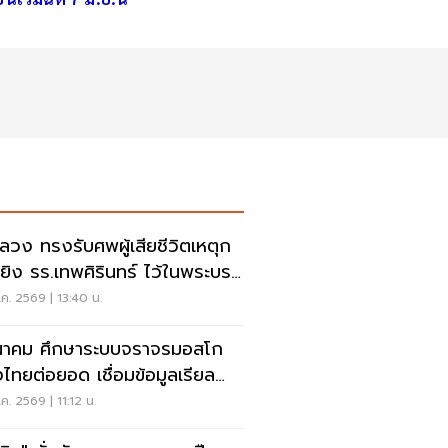
ลวง ทรงรับศพผู้เสียชีวิตเหตุก
ยิง รร.เทพศิรินทร์ ไว้ในพระบรม
านุเคราะห์
ค. 2569 | 13:40 น.
าคม ศึกษาระบบจราจรมอสโก
งไทยต่อยอด เชื่อมข้อมูลเรียล
์ แก้รถติด
ค. 2569 | 11:12 น.