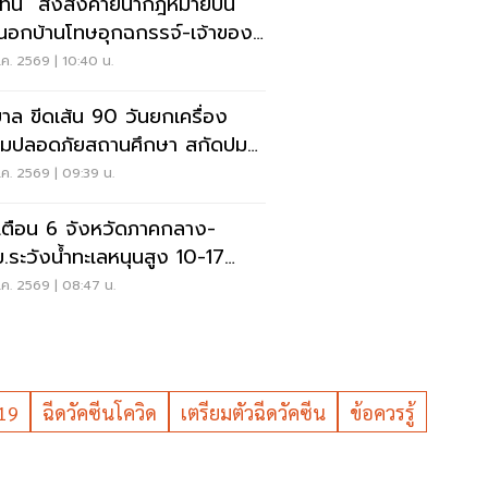
ุทิน" สั่งสังคายนากฎหมายปืน
อกบ้านโทษอุกฉกรรจ์-เจ้าของ
หนัก
ค. 2569 | 10:40 น.
บาล ขีดเส้น 90 วันยกเครื่อง
มปลอดภัยสถานศึกษา สกัดปม
่
ค. 2569 | 09:39 น.
เตือน 6 จังหวัดภาคกลาง-
.ระวังน้ำทะเลหนุนสูง 10-17
.69
ค. 2569 | 08:47 น.
ด19
ฉีดวัคซีนโควิด
เตรียมตัวฉีดวัคซีน
ข้อควรรู้