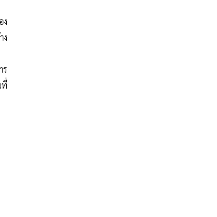
อง
าง
าร
ี่