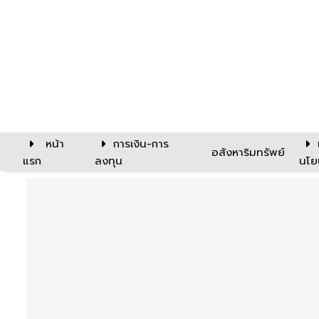
หน้า
การเงิน-การ
อสังหาริมทรัพย์
แรก
ลงทุน
นโย