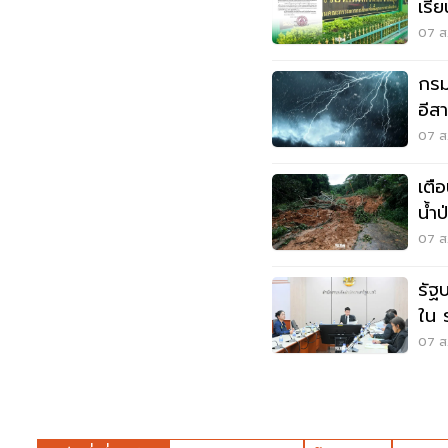
เรี
เหต
07 ส.
กรมอ
อีส
ระว
07 ส.
เตื
น้ำ
07 ส.
รัฐ
ใน 
แสน
07 ส.