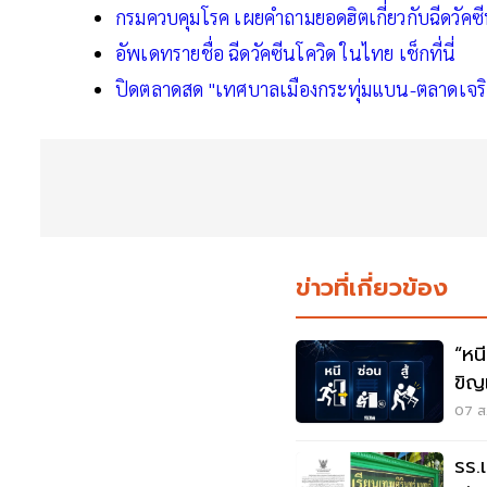
กรมควบคุมโรค เผยคำถามยอดฮิตเกี่ยวกับฉีดวัคซี
อัพเดทรายชื่อ ฉีดวัคซีนโควิด ในไทย เช็กที่นี่
ปิดตลาดสด "เทศบาลเมืองกระทุ่มแบน-ตลาดเจริญล
ข่าวที่เกี่ยวข้อง
“หนี-ซ่อน-
ขิญ
07 ส.
รร.