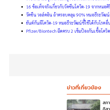
16 ข้อเท็จจริงเกี่ยวกับวัคซีนโควิด-19 จากหมอศิ
วัคซีน วอล์คอิน ถ้าครอบคลุม 90% หมอธีระวัฒ
ยันต์กันผีโควิด-19 หมอธีระวัฒน์ชี้ใช้ได้กับโรค
Pfizer/Biontech ฉีดครบ 2 เข็มป้องกันเชื้อโคว
ข่าวที่เกี่ยวข้อง
สภา
อีส