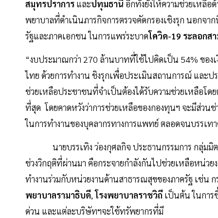
สมุทรปราการ
และ
ปทุมธานี
อีกทั้งยังให้ความช่วยเหลือ
พยาบาลที่ดำเนินภารกิจการตรวจคัดกรองเชิงรุก นอกจากนี้ย
รัฐและภาคเอกชน ในการแพร่ระบาด
โควิด-19 ระลอกสา
“งบประมาณกว่า 270 ล้านบาทที่ใช้ไปคิดเป็น 54% ของเงิ
ไทย ด้วยการทำงาน ชิงรุกเพื่อประเมินสถานการณ์ และปร
ช่วยเหลือประชาชนที่จำเป็นต้องได้รับความช่วยเหลือโดยต
ที่สุด โดยคาดหวังว่าการช่วยเหลือของกองทุนฯ จะมีส่วน
ในการทำงานของบุคลากรทางการแพทย์ ตลอดจนบรรเทาควา
นายบรรเทิง ว่องกุศลกิจ ประธานกรรมการ กลุ่มมิตรผล
ช่วงวิกฤติที่ผ่านมา คือกระจายกำลังกันไปช่วยเหลือหน่วยงา
ทำงานร่วมกับหน่วยงานด้านสาธารณสุขของภาครัฐ เช่น 
พยาบาลรามาธิบดี
,
โรงพยาบาลราชวิถี
เป็นต้น ในการชี
ด่วน และแต่ละบริษัทฯจะใช้ทรัพยากรที่มี