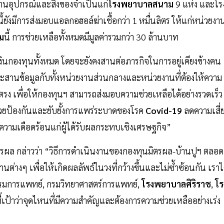
ด้านอุปกรณ์และสิ่งของจำเป็นแก่
โรงพยาบาลสนาม
9 แห่ง และโร
ังมีการส่งมอบแอลกอฮอล์ฆ่าเชื้อกว่า 1 หมื่นลิตร ให้แก่หน่วยงา
ม
นี้ การช่วยเหลือทั้งหมดมีมูลค่ารวมกว่า 30 ล้านบาท
นกองทุนทั้งหมด โดยจะยังคงสานต่อภารกิจในการอยู่เคียงข้างคน
ะสานข้อมูลกับทั้งหน่วยงานส่วนกลางและหน่วยงานที่ต้องให้ความ
รง เพื่อให้กองทุนฯ สามารถส่งมอบความช่วยเหลือได้อย่างรวดเร็ว
ช่วยป้องกันและยับยั้งการแพร่ระบาดของโรค
Covid-19
ลดความเสี่
มเดือดร้อนแก่ผู้ได้รับผลกระทบเชิงเศรษฐกิจ”
 กล่าวว่า “วิธีการดำเนินงานของกองทุนมิตรผล-บ้านปูฯ ตลอด
นต่างๆ เพื่อให้เกิดผลลัพธ์ในวงที่กว้างขึ้นและไม่ซ้ำซ้อนกัน เราไ
กรมการแพทย์, กรมวิทยาศาสตร์การแพทย์,
โรงพยาบาลศิริราช
,
โร
้เป้าว่าจุดไหนที่มีความสำคัญและต้องการความช่วยเหลืออย่างเร่ง