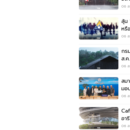
พลั
06 ส.
ลุ้น
หรือ
สัง
06 ส.
กรม
ส.ค
06 ส.
สมา
มอบ
ลุยเ
06 ส.
Caf
อาร
Wo
06 ส.