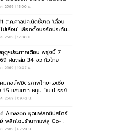
น น้ำป่าไหลหลาก
ค. 2569 | 18:00 น.
 11 ส.ค.ศาลปค.นัดชี้ขาด 'เลื่อน
ไม่เลื่อน' เลือกตั้งบอร์ดประกัน
คม
ค. 2569 | 12:00 น.
อุตุฯประกาศเตือน พรุ่งนี้ 7
.69 ฝนถล่ม 34 จว.ทั่วไทย
ค. 2569 | 10:07 น.
คมกอล์ฟมิตรภาพไทย-เอเชีย
 1.5 แสนบาท หนุน "เนเน่ รอยัล"
วทีที่สหรัฐ
ค. 2569 | 09:42 น.
é Amazon ผุดแฟลกชิปสโตร์
ีย์ พลิกโฉมร้านกาแฟสู่ Co-
rking Space ครบวงจร
ค. 2569 | 07:24 น.