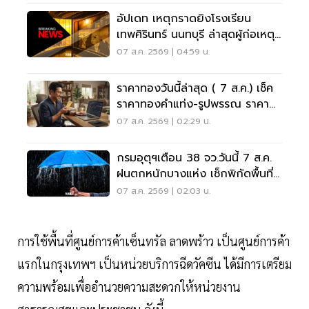
อัปเดท เหตุกราดยิงโรงเรียน
เทพศิรินทร์ นนทบุรี ล่าสุดผู้ก่อเหตุ
เสียชีวิตแล้ว
07 ส.ค. 2569 | 04:59 น.
ราคาทองวันนี้ล่าสุด ( 7 ส.ค.) เช็ค
ราคาทองคำแท่ง-รูปพรรณ ราคา
ขาย - รับซื้อ กี่บาท
07 ส.ค. 2569 | 02:29 น.
กรมอุตุฯเตือน 38 จว.วันนี้ 7 ส.ค.
ฝนตกหนักบางแห่ง เช็กพิกัดพื้นที่
เสี่ยงด่วน
07 ส.ค. 2569 | 02:03 น.
การใช้พื้นที่ศูนย์การค้าเซ็นทรัล ลาดพร้าว เป็นศูนย์การค้า
แรกในกรุงเทพฯ เป็นหน่วยบริการฉีดวัคซีน ได้มีการเตรียม
ความพร้อมเพื่ออำนวยความสะดวกให้หน่วยงาน