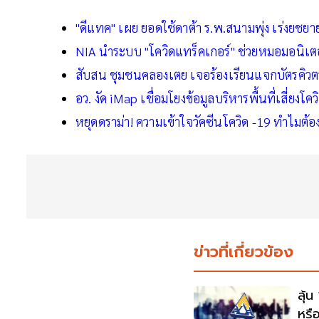
"ดีแทค" เผย ยอดใช้ดาต้า ร.พ.สนามพุ่ง เร่งยชย
NIA นำระบบ "โควิดแทร็คเกอร์" ช่วยหมอมอนิเตอ
สับสน ชุมชนคลองเตย เจอร้องเรียนแจกบัตรคิวตรว
อว. งัด iMap เชื่อมโยงข้อมูลบริหารพื้นที่เสี่ยงโค
หยุดดราม่า! ความเข้าใจวัคซีนโควิด -19 ทำไมต้อ
ข่าวที่เกี่ยวข้อง
ลุ้น
หรือ