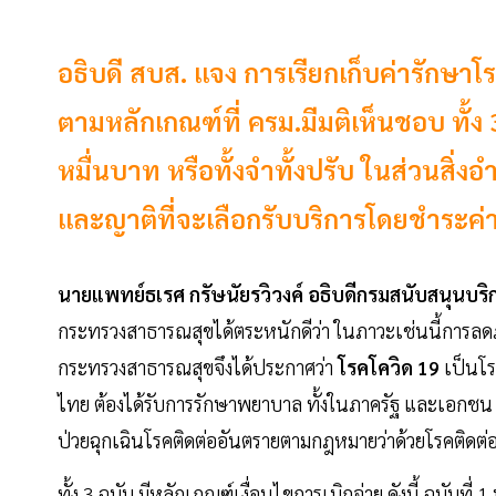
อธิบดี สบส. แจง การเรียกเก็บค่ารักษ
ตามหลักเกณฑ์ที่ ครม.มีมติเห็นชอบ ทั้ง 3
หมื่นบาท หรือทั้งจำทั้งปรับ ในส่วนสิ่ง
และญาติที่จะเลือกรับบริการโดยชำระค่า
นายแพทย์ธเรศ กรัษนัยรวิวงค์ อธิบดีกรมสนับสนุนบริ
กระทรวงสาธารณสุขได้ตระหนักดีว่า ในภาวะเช่นนี้การล
กระทรวงสาธารณสุขจึงได้ประกาศว่า
โรคโควิด 19
เป็นโร
ไทย ต้องได้รับการรักษาพยาบาล ทั้งในภาครัฐ และเอกชน ซึ
ป่วยฉุกเฉินโรคติดต่ออันตรายตามกฎหมายว่าด้วยโรคติดต่
ทั้ง 3 ฉบับ มีหลักเกณฑ์เงื่อนไขการเบิกจ่าย ดังนี้ ฉบับที่