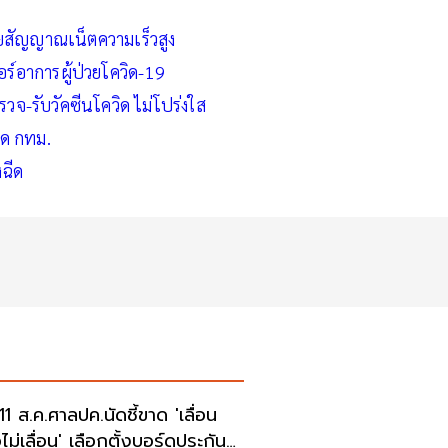
ายสัญญาณเน็ตความเร็วสูง
ร์อาการผู้ป่วยโควิด-19
จ-รับวัคซีนโควิด ไม่โปร่งใส
วิด กทม.
งฉีด
 11 ส.ค.ศาลปค.นัดชี้ขาด 'เลื่อน
ไม่เลื่อน' เลือกตั้งบอร์ดประกัน