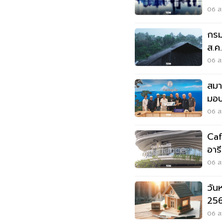
สัง
06 ส.
กรม
ส.ค
06 ส.
สมา
มอบ
ลุยเ
06 ส.
Caf
อาร
Wo
06 ส.
วัน
256
หยุ
06 ส.