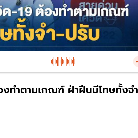
้องทำตามเกณฑ์ ฝ่าฝืนมีโทษทั้งจำ