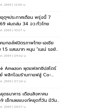
คม
ค. 2569 | 12:00 น.
อุตุฯประกาศเตือน พรุ่งนี้ 7
.69 ฝนถล่ม 34 จว.ทั่วไทย
ค. 2569 | 10:07 น.
คมกอล์ฟมิตรภาพไทย-เอเชีย
 1.5 แสนบาท หนุน "เนเน่ รอยัล"
วทีที่สหรัฐ
ค. 2569 | 09:42 น.
é Amazon ผุดแฟลกชิปสโตร์
ีย์ พลิกโฉมร้านกาแฟสู่ Co-
rking Space ครบวงจร
ค. 2569 | 07:24 น.
หยุดธนาคาร เดือนสิงหาคม
9 เช็กเลยแบงก์หยุดกี่วัน มีวัน
ดยาวไหม
ค. 2569 | 06:57 น.