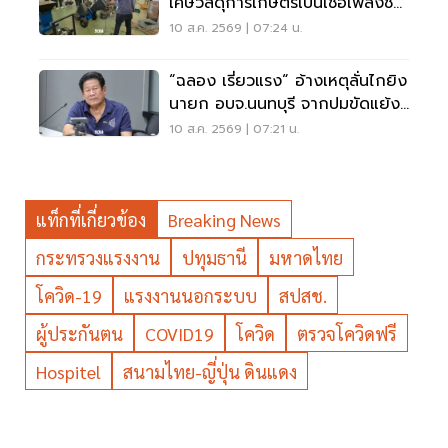
เศษวัสดุการเกษตรเป็นเชื้อเพลิงชีว
มวล
10 ส.ค. 2569 | 07:24 น.
“ฉลอง เรี่ยวแรง“ อ้างเหตุลั่นไกยิง
นายก อบจ.นนทบุรี จากปมขัดแย้ง
เรื่องเงิน
10 ส.ค. 2569 | 07:21 น.
แท็กที่เกี่ยวข้อง
Breaking News
กระทรวงแรงงาน
ปทุมธานี
มหาดไทย
โควิด-19
แรงงานนอกระบบ
สปสช.
ผู้ประกันตน
COVID19
โควิด
ตรวจโควิดฟรี
Hospitel
สนามไทย-ญี่ปุ่น ดินแดง