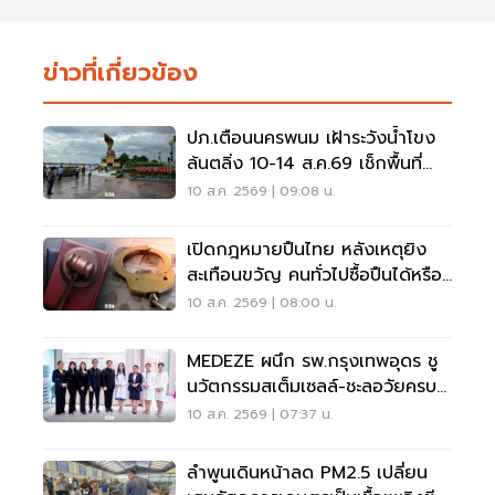
ข่าวที่เกี่ยวข้อง
ปภ.เตือนนครพนม เฝ้าระวังน้ำโขง
ล้นตลิ่ง 10-14 ส.ค.69 เช็กพื้นที่
เสี่ยงด่วน
10 ส.ค. 2569 | 09:08 น.
เปิดกฎหมายปืนไทย หลังเหตุยิง
สะเทือนขวัญ คนทั่วไปซื้อปืนได้หรือ
ไม่?
10 ส.ค. 2569 | 08:00 น.
MEDEZE ผนึก รพ.กรุงเทพอุดร ชู
นวัตกรรมสเต็มเซลล์-ชะลอวัยครบ
วงจร
10 ส.ค. 2569 | 07:37 น.
ลำพูนเดินหน้าลด PM2.5 เปลี่ยน