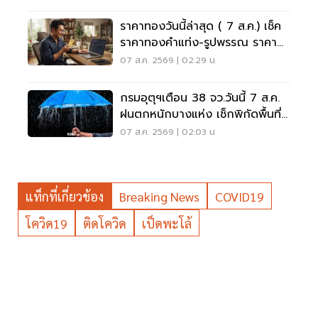
ราคาทองวันนี้ล่าสุด ( 7 ส.ค.) เช็ค
ราคาทองคำแท่ง-รูปพรรณ ราคา
ขาย - รับซื้อ กี่บาท
07 ส.ค. 2569 | 02:29 น.
กรมอุตุฯเตือน 38 จว.วันนี้ 7 ส.ค.
ฝนตกหนักบางแห่ง เช็กพิกัดพื้นที่
เสี่ยงด่วน
07 ส.ค. 2569 | 02:03 น.
แท็กที่เกี่ยวข้อง
Breaking News
COVID19
โควิด19
ติดโควิด
เป็ดพะโล้