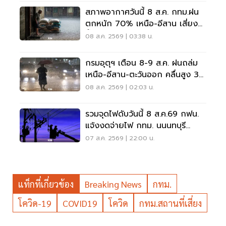
สภาพอากาศวันนี้ 8 ส.ค. กทม.ฝน
ตกหนัก 70% เหนือ-อีสาน เสี่ยง
น้ำท่วมฉับพลัน
08 ส.ค. 2569 | 03:38 น.
กรมอุตุฯ เตือน 8-9 ส.ค. ฝนถล่ม
เหนือ-อีสาน-ตะวันออก คลื่นสูง 3
เมตร
08 ส.ค. 2569 | 02:03 น.
รวมจุดไฟดับวันนี้ 8 ส.ค.69 กฟน.
แจ้งงดจ่ายไฟ กทม. นนนทบุรี
สมุทรปราการ
07 ส.ค. 2569 | 22:00 น.
แท็กที่เกี่ยวข้อง
Breaking News
กทม.
โควิด-19
COVID19
โควิด
กทม.สถานที่เสี่ยง