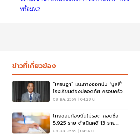
พร้อมV.2
ข่าวที่เกี่ยวข้อง
“เศรษฐา” แนะทางออกปม "บูลลี่"
โรงเรียนต้องปลอดภัย ครอบครัว
ต้องรับฟัง
08 ส.ค. 2569 | 04:28 น.
โกงสอบท้องถิ่นไม่รอด ถอดชื่อ
5,925 ราย ดำเนินคดี 13 ราย
ปปง.ไล่เส้นการเงิน
08 ส.ค. 2569 | 04:14 น.