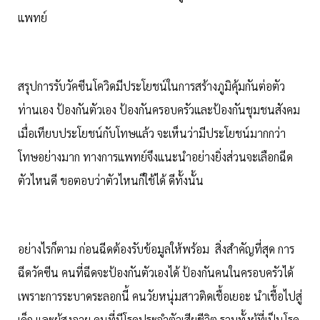
แพทย์
สรุปการรับวัคซีนโควิดมีประโยชน์ในการสร้างภูมิคุ้มกันต่อตัว
ท่านเอง ป้องกันตัวเอง ป้องกันครอบครัวและป้องกันชุมชนสังคม
เมื่อเทียบประโยชน์กับโทษแล้ว จะเห็นว่ามีประโยชน์มากกว่า
โทษอย่างมาก ทางการแพทย์จึงแนะนำอย่างยิ่งส่วนจะเลือกฉีด
ตัวไหนดี ขอตอบว่าตัวไหนก็ใช้ได้ ดีทั้งนั้น
อย่างไรก็ตาม ก่อนฉีดต้องรับข้อมูลให้พร้อม สิ่งสำคัญที่สุด การ
ฉีดวัคซีน คนที่ฉีดจะป้องกันตัวเองได้ ป้องกันคนในครอบครัวได้
เพราะการระบาดระลอกนี้ คนวัยหนุ่มสาวติดเชื้อเยอะ นำเชื้อไปสู่
เด็ก และผู้สูงอายุ คนที่มีโรคประจำตัวเสียชีวิต รวมทั้งผู้ที่เป็นโรค