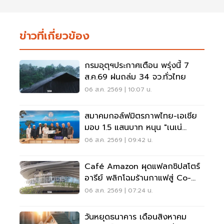
ข่าวที่เกี่ยวข้อง
กรมอุตุฯประกาศเตือน พรุ่งนี้ 7
ส.ค.69 ฝนถล่ม 34 จว.ทั่วไทย
06 ส.ค. 2569 | 10:07 น.
สมาคมกอล์ฟมิตรภาพไทย-เอเชีย
มอบ 1.5 แสนบาท หนุน "เนเน่
รอยัล" ลุยเวทีที่สหรัฐ
06 ส.ค. 2569 | 09:42 น.
Café Amazon ผุดแฟลกชิปสโตร์
อารีย์ พลิกโฉมร้านกาแฟสู่ Co-
Working Space ครบวงจร
06 ส.ค. 2569 | 07:24 น.
วันหยุดธนาคาร เดือนสิงหาคม