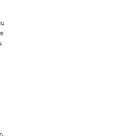
าน
วย
น
ัง