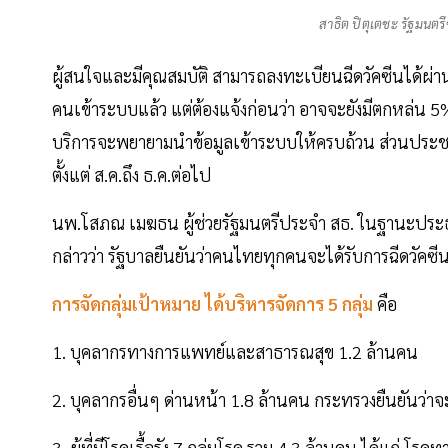
สาธิต ปิตุเตชะ รัฐมนต
ผู้สนใจและมีคุณสมบัติ สามารถลงทะเบียนฉีดวัคซีนได้ผ่านไ
คนเข้าระบบแล้ว แต่ต้องแจ้งก่อนว่า อาจจะยังมีตกหล่น 5%
บริการจะพยายามนำข้อมูลเข้าระบบให้ครบถ้วน ส่วนประชา
ตั้งแต่ ส.ค.ถึง ธ.ค.ต่อไป
นพ.โสภณ เมฆธน ผู้ช่วยรัฐมนตรีประจำ สธ. ในฐานะประ
กล่าวว่า รัฐบาลยืนยันว่าคนไทยทุกคนจะได้รับการฉีดวัค
การจัดกลุ่มเป้าหมาย ได้บริหารจัดการ 5 กลุ่ม
คือ
1. บุคลากรทางการแพทย์และสาธารณสุข 1.2 ล้านคน
2. บุคลากรอื่นๆ ด่านหน้า 1.8 ล้านคน กระทรวงยืนยันว่าจ
3. ผู้ที่มีโรคเรื้อรัง 7 กลุ่มโรค รวม 4.3 ล้านคน ได้แก่ 