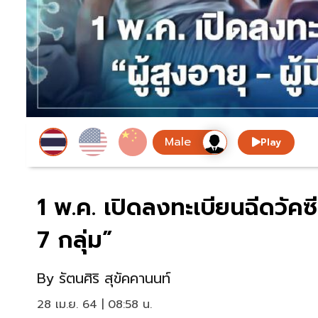
Play
1 พ.ค. เปิดลงทะเบียนฉีดวัคซีนโ
7 กลุ่ม”
By
รัตนศิริ สุขัคคานนท์
28 เม.ย. 64 | 08:58 น.