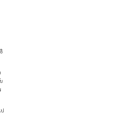
ธิ
า
ับ
ร
ไป