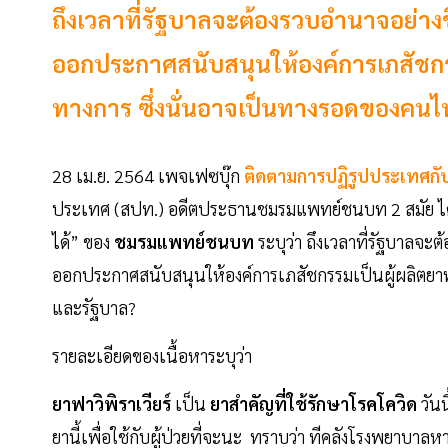
ถึงเวลาที่รัฐบาลจะต้องรวบอำนาจอย่างข
ออกประกาศสนับสนุนให้องค์การเภสัชกรรม
ทางการ ซึ่งนั่นอาจเป็นทางรอดของคน
28 เม.ย. 2564 เพจเฟซบุ๊ก
ติดตามการปฏิรูปประเทศกั
ประเทศ (สปท.) อดีตประธานชมรมแพทย์ชนบท 2 สมัย ไ
ได้” ของ
ชมรมแพทย์ชนบท
ระบุว่า ถึงเวลาที่รัฐบาลจะ
ออกประกาศสนับสนุนให้องค์การเภสัชกรรมเป็นผู้ผลิตยาฟา
และรัฐบาล?
รายละเอียดของเนื้อหาระบุว่า
ยาฟาวิพิราเวียร์
เป็น
ยาสำคัญที่ใช้รักษาโรคโควิด
วันน
ยานี้เพื่อใช้กับผู้ป่วยที่จะนะ ทราบว่า ทีคลังโรงพยาบาล