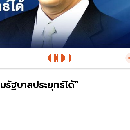
้มรัฐบาลประยุทธ์ได้”