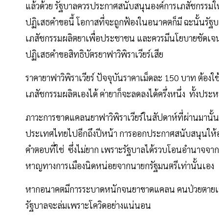
แล้วด้วย รัฐบาลควรประกาศสนับสนุนองค์การเภสัชกรรมให้
ปฏิเสธคำขอนี้ โอกาสที่จะถูกฟ้องในอนาคตก็มี ฉะนั้นร
เภสัชกรรมผลิตยาเพื่อประชาชน และควรมีนโยบายชัดเจนไปท
ปฏิเสธคำขอสิทธิบัตรยาฟาวิพิราเวียร์เสีย
ราคายาฟาวิพิราเวียร์ ปัจจุบันราคาเม็ดละ 150 บาท ต้อง
เภสัชกรรมผลิตเองได้ ค่ายาก็จะลดลงได้ครึ่งหนึ่ง ทั้งป
ภาวะการขาดแคลนยาฟาวิพิราเวียร์ในสัปดาห์ที่ผ่านมาน
ประเทศไทยไปอีกถึงปีหน้า การออกประกาศสนับสนุนให้องค์
คำตอบที่ใช่ ซึ่งไม่ยาก เพราะรัฐบาลได้รวบโอนอำนาจจาก
หาญทางการเมืองนิดหน่อยจากนายกรัฐมนตรีเท่านั้นเอง
หากอนาคตมีการระบาดหนักจนยาขาดแคลน คนป่วยตายเพรา
รัฐบาลจะล่มเพราะโควิดอย่างแน่นอน