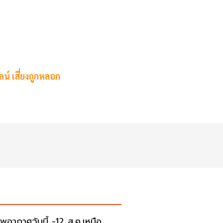
น์ เสี่ยงถูกหลอก
พอากาศวันนี้ -12 ส.ค.เหนือ