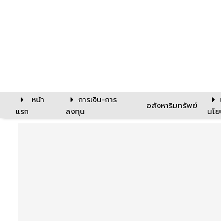
หน้า
การเงิน-การ
อสังหาริมทรัพย์
แรก
ลงทุน
นโย