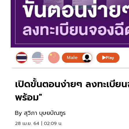
Play
เปิดขั้นตอนง่ายๆ ลงทะเบียน
พร้อม"
By
สุวิภา บุษยบัณฑูร
28 เม.ย. 64 | 02:09 น.